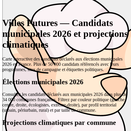
Villes Futures — Candidats
municipales 2026 et projections
climatiques
Carte interactive des candidats déclarés aux élections municipales
2026 en France. Plus de 50 000 candidats référencés avec leurs
programmes, sites de campagne et étiquettes politiques.
Élections municipales 2026
Consultez les candidats déclarés aux municipales 2026 dans plus de
34 000 communes françaises. Filtrez par couleur politique (gauche,
centre, droite, écologistes, extrême-droite), par profil territorial
(urbain, périurbain, rural) et par taille de commune.
Projections climatiques par commune