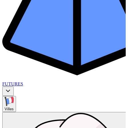
FUTURES
Villes