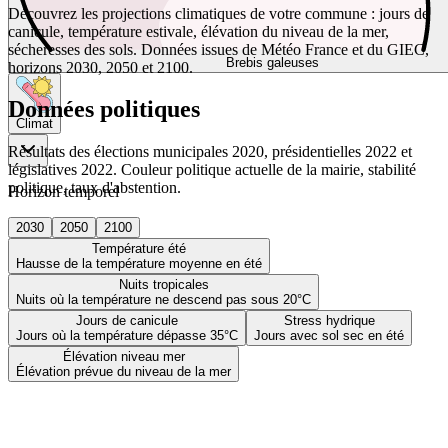
Découvrez les projections climatiques de votre commune : jours de
canicule, température estivale, élévation du niveau de la mer,
sécheresses des sols. Données issues de Météo France et du GIEC,
Brebis galeuses
horizons 2030, 2050 et 2100.
Données politiques
Climat
Résultats des élections municipales 2020, présidentielles 2022 et
législatives 2022. Couleur politique actuelle de la mairie, stabilité
politique, taux d'abstention.
Horizon temporel
2030
2050
2100
Température été
Hausse de la température moyenne en été
Nuits tropicales
Nuits où la température ne descend pas sous 20°C
Jours de canicule
Stress hydrique
Jours où la température dépasse 35°C
Jours avec sol sec en été
Élévation niveau mer
Élévation prévue du niveau de la mer