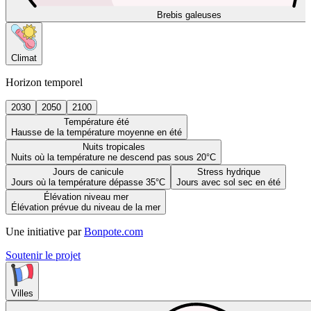
Brebis galeuses
Climat
Horizon temporel
2030
2050
2100
Température été
Hausse de la température moyenne en été
Nuits tropicales
Nuits où la température ne descend pas sous 20°C
Jours de canicule
Stress hydrique
Jours où la température dépasse 35°C
Jours avec sol sec en été
Élévation niveau mer
Élévation prévue du niveau de la mer
Une initiative par
Bonpote.com
Soutenir le projet
Villes