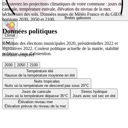
Découvrez les projections climatiques de votre commune : jours de
canicule, température estivale, élévation du niveau de la mer,
sécheresses des sols. Données issues de Météo France et du GIEC,
Brebis galeuses
horizons 2030, 2050 et 2100.
Données politiques
Climat
Résultats des élections municipales 2020, présidentielles 2022 et
législatives 2022. Couleur politique actuelle de la mairie, stabilité
politique, taux d'abstention.
Horizon temporel
2030
2050
2100
Température été
Hausse de la température moyenne en été
Nuits tropicales
Nuits où la température ne descend pas sous 20°C
Jours de canicule
Stress hydrique
Jours où la température dépasse 35°C
Jours avec sol sec en été
Élévation niveau mer
Élévation prévue du niveau de la mer