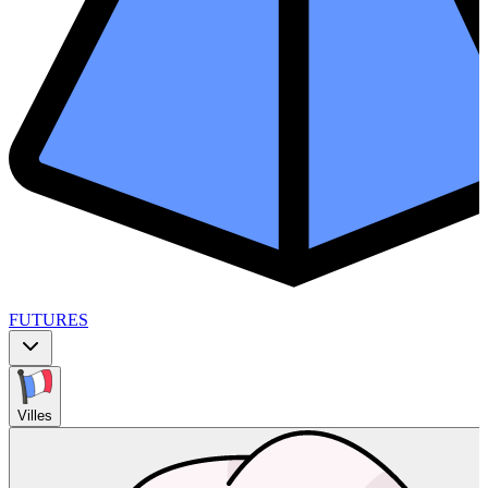
FUTURES
Villes