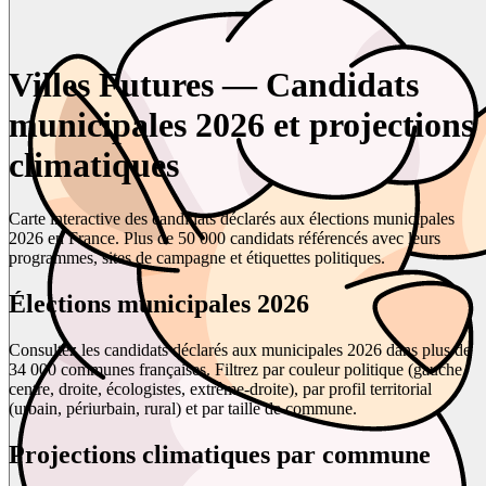
Villes Futures — Candidats
municipales 2026 et projections
climatiques
Carte interactive des candidats déclarés aux élections municipales
2026 en France. Plus de 50 000 candidats référencés avec leurs
programmes, sites de campagne et étiquettes politiques.
Élections municipales 2026
Consultez les candidats déclarés aux municipales 2026 dans plus de
34 000 communes françaises. Filtrez par couleur politique (gauche,
centre, droite, écologistes, extrême-droite), par profil territorial
(urbain, périurbain, rural) et par taille de commune.
Projections climatiques par commune