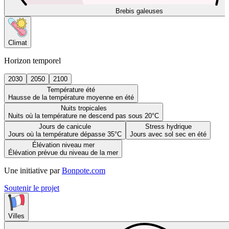
Brebis galeuses
Climat
Horizon temporel
2030
2050
2100
Température été
Hausse de la température moyenne en été
Nuits tropicales
Nuits où la température ne descend pas sous 20°C
Jours de canicule
Stress hydrique
Jours où la température dépasse 35°C
Jours avec sol sec en été
Élévation niveau mer
Élévation prévue du niveau de la mer
Une initiative par
Bonpote.com
Soutenir le projet
Villes