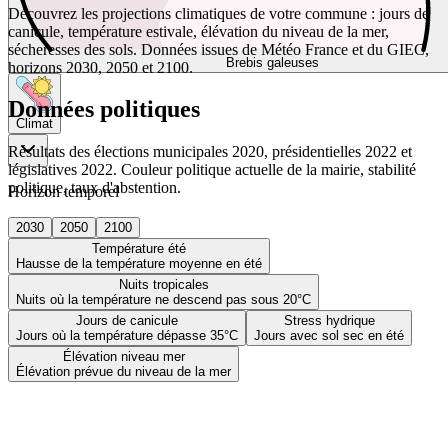
Découvrez les projections climatiques de votre commune : jours de
canicule, température estivale, élévation du niveau de la mer,
sécheresses des sols. Données issues de Météo France et du GIEC,
Brebis galeuses
horizons 2030, 2050 et 2100.
Données politiques
Climat
Résultats des élections municipales 2020, présidentielles 2022 et
législatives 2022. Couleur politique actuelle de la mairie, stabilité
politique, taux d'abstention.
Horizon temporel
2030
2050
2100
Température été
Hausse de la température moyenne en été
Nuits tropicales
Nuits où la température ne descend pas sous 20°C
Jours de canicule
Stress hydrique
Jours où la température dépasse 35°C
Jours avec sol sec en été
Élévation niveau mer
Élévation prévue du niveau de la mer