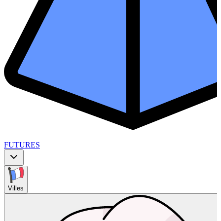
FUTURES
Villes