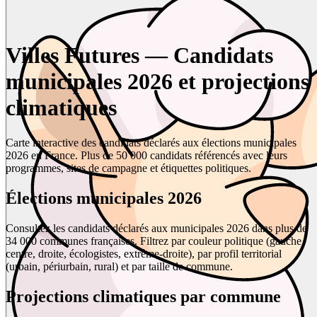
Villes Futures — Candidats
municipales 2026 et projections
climatiques
Carte interactive des candidats déclarés aux élections municipales
2026 en France. Plus de 50 000 candidats référencés avec leurs
programmes, sites de campagne et étiquettes politiques.
Élections municipales 2026
Consultez les candidats déclarés aux municipales 2026 dans plus de
34 000 communes françaises. Filtrez par couleur politique (gauche,
centre, droite, écologistes, extrême-droite), par profil territorial
(urbain, périurbain, rural) et par taille de commune.
Projections climatiques par commune