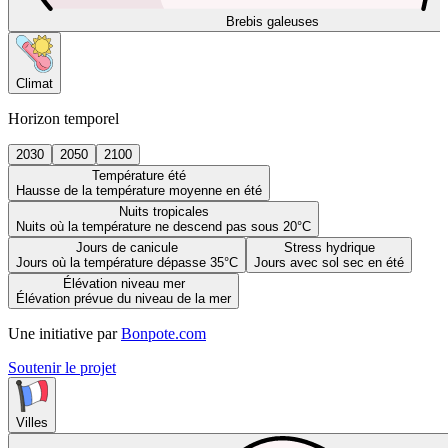
Brebis galeuses
Climat
Horizon temporel
2030
2050
2100
Température été
Hausse de la température moyenne en été
Nuits tropicales
Nuits où la température ne descend pas sous 20°C
Jours de canicule
Stress hydrique
Jours où la température dépasse 35°C
Jours avec sol sec en été
Élévation niveau mer
Élévation prévue du niveau de la mer
Une initiative par
Bonpote.com
Soutenir le projet
Villes