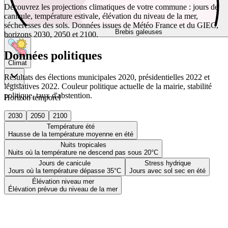
Découvrez les projections climatiques de votre commune : jours de
canicule, température estivale, élévation du niveau de la mer,
sécheresses des sols. Données issues de Météo France et du GIEC,
Brebis galeuses
horizons 2030, 2050 et 2100.
Données politiques
Climat
Résultats des élections municipales 2020, présidentielles 2022 et
législatives 2022. Couleur politique actuelle de la mairie, stabilité
politique, taux d'abstention.
Horizon temporel
2030
2050
2100
Température été
Hausse de la température moyenne en été
Nuits tropicales
Nuits où la température ne descend pas sous 20°C
Jours de canicule
Stress hydrique
Jours où la température dépasse 35°C
Jours avec sol sec en été
Élévation niveau mer
Élévation prévue du niveau de la mer