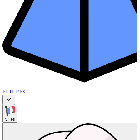
FUTURES
Villes