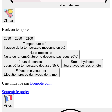
Brebis galeuses
Climat
Horizon temporel
2030
2050
2100
Température été
Hausse de la température moyenne en été
Nuits tropicales
Nuits où la température ne descend pas sous 20°C
Jours de canicule
Stress hydrique
Jours où la température dépasse 35°C
Jours avec sol sec en été
Élévation niveau mer
Élévation prévue du niveau de la mer
Une initiative par
Bonpote.com
Soutenir le projet
Villes