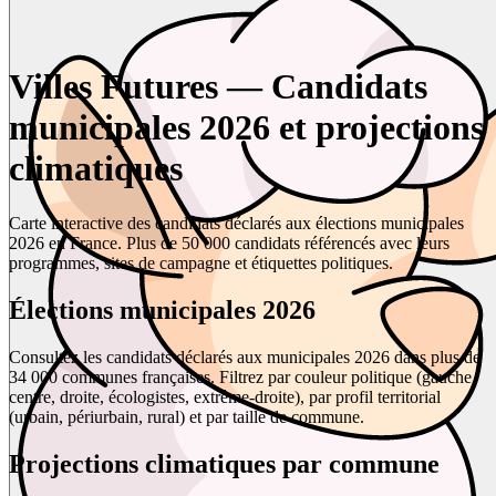
Villes Futures — Candidats
municipales 2026 et projections
climatiques
Carte interactive des candidats déclarés aux élections municipales
2026 en France. Plus de 50 000 candidats référencés avec leurs
programmes, sites de campagne et étiquettes politiques.
Élections municipales 2026
Consultez les candidats déclarés aux municipales 2026 dans plus de
34 000 communes françaises. Filtrez par couleur politique (gauche,
centre, droite, écologistes, extrême-droite), par profil territorial
(urbain, périurbain, rural) et par taille de commune.
Projections climatiques par commune