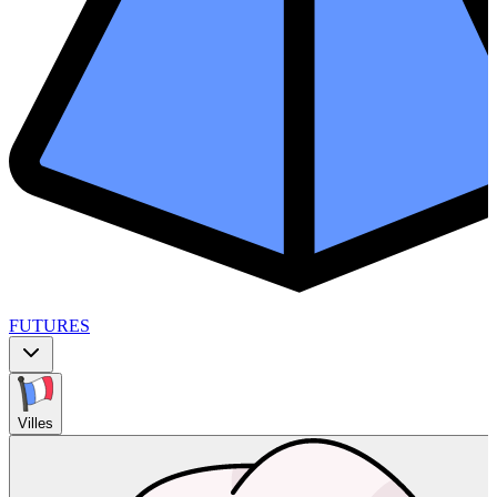
FUTURES
Villes