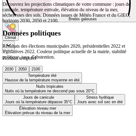
Découvrez les projections climatiques de votre commune : jours de
canicule, température estivale, élévation du niveau de la mer,
sécheresses des sols. Données issues de Météo France et du GIEC,
Brebis galeuses
horizons 2030, 2050 et 2100.
Données politiques
Climat
Résultats des élections municipales 2020, présidentielles 2022 et
législatives 2022. Couleur politique actuelle de la mairie, stabilité
politique, taux d'abstention.
Horizon temporel
2030
2050
2100
Température été
Hausse de la température moyenne en été
Nuits tropicales
Nuits où la température ne descend pas sous 20°C
Jours de canicule
Stress hydrique
Jours où la température dépasse 35°C
Jours avec sol sec en été
Élévation niveau mer
Élévation prévue du niveau de la mer