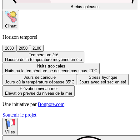
Brebis galeuses
Climat
Horizon temporel
2030
2050
2100
Température été
Hausse de la température moyenne en été
Nuits tropicales
Nuits où la température ne descend pas sous 20°C
Jours de canicule
Stress hydrique
Jours où la température dépasse 35°C
Jours avec sol sec en été
Élévation niveau mer
Élévation prévue du niveau de la mer
Une initiative par
Bonpote.com
Soutenir le projet
Villes