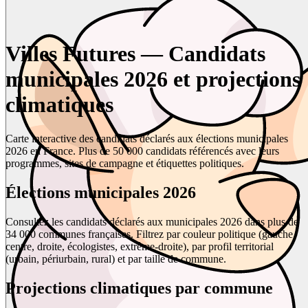
Villes Futures — Candidats
municipales 2026 et projections
climatiques
Carte interactive des candidats déclarés aux élections municipales
2026 en France. Plus de 50 000 candidats référencés avec leurs
programmes, sites de campagne et étiquettes politiques.
Élections municipales 2026
Consultez les candidats déclarés aux municipales 2026 dans plus de
34 000 communes françaises. Filtrez par couleur politique (gauche,
centre, droite, écologistes, extrême-droite), par profil territorial
(urbain, périurbain, rural) et par taille de commune.
Projections climatiques par commune