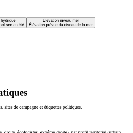
 hydrique
Élévation niveau mer
sol sec en été
Élévation prévue du niveau de la mer
atiques
 sites de campagne et étiquettes politiques.
oite, écologistes, extrême-droite), par profil territorial (urbain,