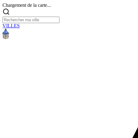
Chargement de la carte...
VILLES