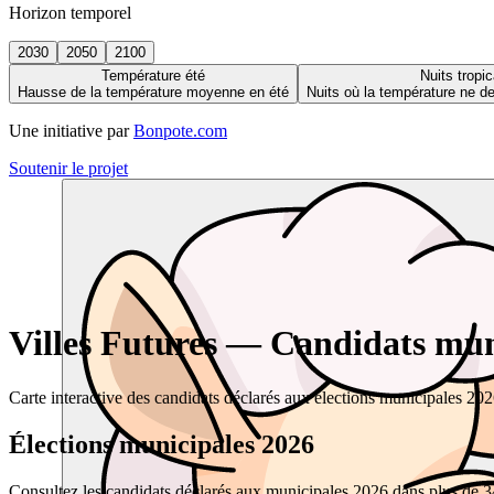
Horizon temporel
2030
2050
2100
Température été
Nuits tropic
Hausse de la température moyenne en été
Nuits où la température ne 
Une initiative par
Bonpote.com
Soutenir le projet
Villes Futures — Candidats muni
Carte interactive des candidats déclarés aux élections municipales 20
Élections municipales 2026
Consultez les candidats déclarés aux municipales 2026 dans plus de 34 0