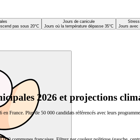
ales
Jours de canicule
Stress
descend pas sous 20°C
Jours où la température dépasse 35°C
Jours avec 
cipales 2026 et projections clim
26 en France. Plus de 50 000 candidats référencés avec leurs programmes,
00 communes françaises. Filtrez par couleur politique (gauche, centre, dr