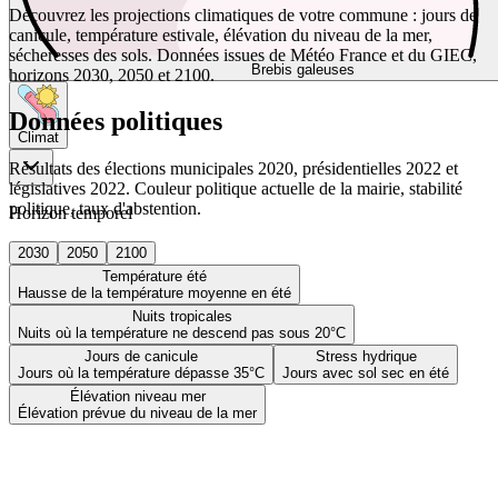
Découvrez les projections climatiques de votre commune : jours de
canicule, température estivale, élévation du niveau de la mer,
sécheresses des sols. Données issues de Météo France et du GIEC,
Brebis galeuses
horizons 2030, 2050 et 2100.
Données politiques
Climat
Résultats des élections municipales 2020, présidentielles 2022 et
législatives 2022. Couleur politique actuelle de la mairie, stabilité
politique, taux d'abstention.
Horizon temporel
2030
2050
2100
Température été
Hausse de la température moyenne en été
Nuits tropicales
Nuits où la température ne descend pas sous 20°C
Jours de canicule
Stress hydrique
Jours où la température dépasse 35°C
Jours avec sol sec en été
Élévation niveau mer
Élévation prévue du niveau de la mer