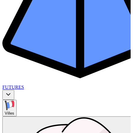
FUTURES
Villes