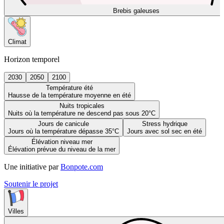
Brebis galeuses
Climat
Horizon temporel
2030
2050
2100
Température été
Hausse de la température moyenne en été
Nuits tropicales
Nuits où la température ne descend pas sous 20°C
Jours de canicule
Stress hydrique
Jours où la température dépasse 35°C
Jours avec sol sec en été
Élévation niveau mer
Élévation prévue du niveau de la mer
Une initiative par
Bonpote.com
Soutenir le projet
Villes