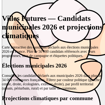
Villes Futures — Candidats
municipales 2026 et projections
climatiques
Carte interactive des candidats déclarés aux élections municipales
2026 en France. Plus de 50 000 candidats référencés avec leurs
programmes, sites de campagne et étiquettes politiques.
Élections municipales 2026
Consultez les candidats déclarés aux municipales 2026 dans plus de
34 000 communes françaises. Filtrez par couleur politique (gauche,
centre, droite, écologistes, extrême-droite), par profil territorial
(urbain, périurbain, rural) et par taille de commune.
Projections climatiques par commune