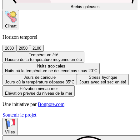
Brebis galeuses
Climat
Horizon temporel
2030
2050
2100
Température été
Hausse de la température moyenne en été
Nuits tropicales
Nuits où la température ne descend pas sous 20°C
Jours de canicule
Stress hydrique
Jours où la température dépasse 35°C
Jours avec sol sec en été
Élévation niveau mer
Élévation prévue du niveau de la mer
Une initiative par
Bonpote.com
Soutenir le projet
Villes