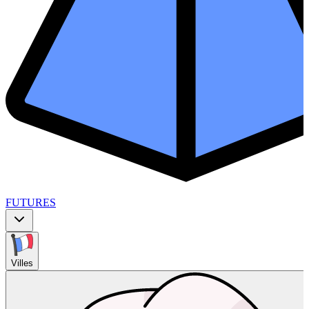
FUTURES
Villes