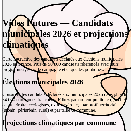
Villes Futures — Candidats
municipales 2026 et projections
climatiques
Carte interactive des candidats déclarés aux élections municipales
2026 en France. Plus de 50 000 candidats référencés avec leurs
programmes, sites de campagne et étiquettes politiques.
Élections municipales 2026
Consultez les candidats déclarés aux municipales 2026 dans plus de
34 000 communes françaises. Filtrez par couleur politique (gauche,
centre, droite, écologistes, extrême-droite), par profil territorial
(urbain, périurbain, rural) et par taille de commune.
Projections climatiques par commune