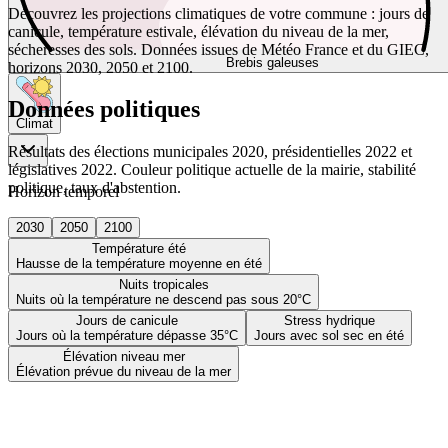
Découvrez les projections climatiques de votre commune : jours de
canicule, température estivale, élévation du niveau de la mer,
sécheresses des sols. Données issues de Météo France et du GIEC,
Brebis galeuses
horizons 2030, 2050 et 2100.
Données politiques
Climat
Résultats des élections municipales 2020, présidentielles 2022 et
législatives 2022. Couleur politique actuelle de la mairie, stabilité
politique, taux d'abstention.
Horizon temporel
2030
2050
2100
Température été
Hausse de la température moyenne en été
Nuits tropicales
Nuits où la température ne descend pas sous 20°C
Jours de canicule
Stress hydrique
Jours où la température dépasse 35°C
Jours avec sol sec en été
Élévation niveau mer
Élévation prévue du niveau de la mer