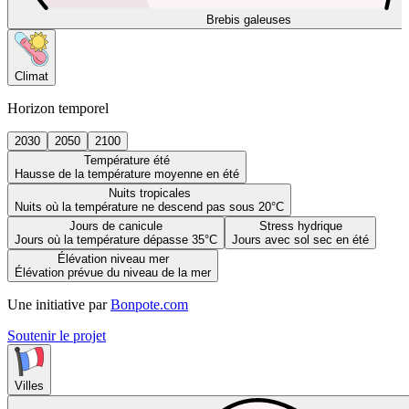
Brebis galeuses
Climat
Horizon temporel
2030
2050
2100
Température été
Hausse de la température moyenne en été
Nuits tropicales
Nuits où la température ne descend pas sous 20°C
Jours de canicule
Stress hydrique
Jours où la température dépasse 35°C
Jours avec sol sec en été
Élévation niveau mer
Élévation prévue du niveau de la mer
Une initiative par
Bonpote.com
Soutenir le projet
Villes