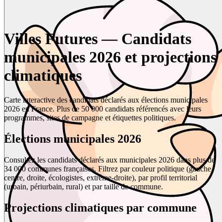
Villes Futures — Candidats
municipales 2026 et projections
climatiques
Carte interactive des candidats déclarés aux élections municipales
2026 en France. Plus de 50 000 candidats référencés avec leurs
programmes, sites de campagne et étiquettes politiques.
Élections municipales 2026
Consultez les candidats déclarés aux municipales 2026 dans plus de
34 000 communes françaises. Filtrez par couleur politique (gauche,
centre, droite, écologistes, extrême-droite), par profil territorial
(urbain, périurbain, rural) et par taille de commune.
Projections climatiques par commune