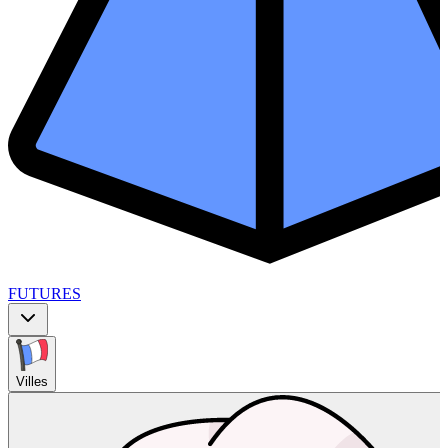
FUTURES
Villes