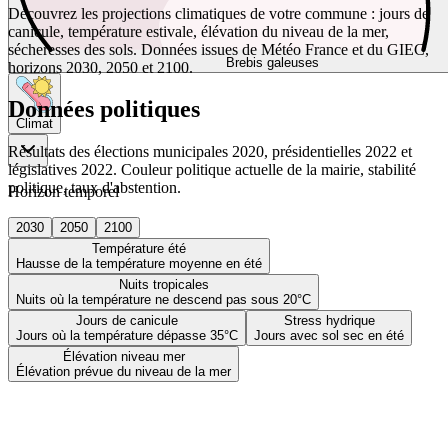
Découvrez les projections climatiques de votre commune : jours de
canicule, température estivale, élévation du niveau de la mer,
sécheresses des sols. Données issues de Météo France et du GIEC,
Brebis galeuses
horizons 2030, 2050 et 2100.
Données politiques
Climat
Résultats des élections municipales 2020, présidentielles 2022 et
législatives 2022. Couleur politique actuelle de la mairie, stabilité
politique, taux d'abstention.
Horizon temporel
2030
2050
2100
Température été
Hausse de la température moyenne en été
Nuits tropicales
Nuits où la température ne descend pas sous 20°C
Jours de canicule
Stress hydrique
Jours où la température dépasse 35°C
Jours avec sol sec en été
Élévation niveau mer
Élévation prévue du niveau de la mer