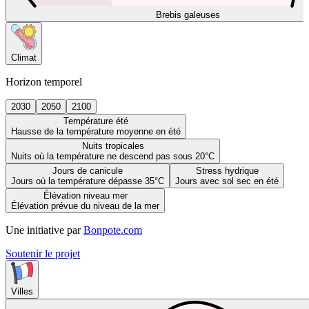
Brebis galeuses
Climat
Horizon temporel
2030
2050
2100
Température été
Hausse de la température moyenne en été
Nuits tropicales
Nuits où la température ne descend pas sous 20°C
Jours de canicule
Stress hydrique
Jours où la température dépasse 35°C
Jours avec sol sec en été
Élévation niveau mer
Élévation prévue du niveau de la mer
Une initiative par
Bonpote.com
Soutenir le projet
Villes