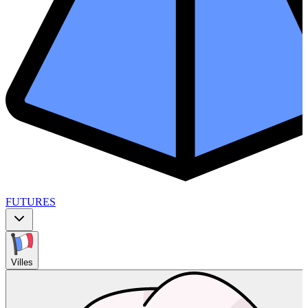
FUTURES
Villes