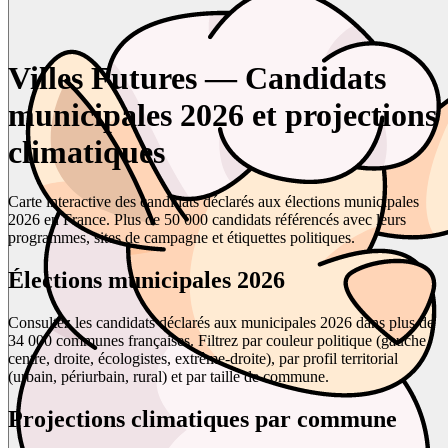
Villes Futures — Candidats
municipales 2026 et projections
climatiques
Carte interactive des candidats déclarés aux élections municipales
2026 en France. Plus de 50 000 candidats référencés avec leurs
programmes, sites de campagne et étiquettes politiques.
Élections municipales 2026
Consultez les candidats déclarés aux municipales 2026 dans plus de
34 000 communes françaises. Filtrez par couleur politique (gauche,
centre, droite, écologistes, extrême-droite), par profil territorial
(urbain, périurbain, rural) et par taille de commune.
Projections climatiques par commune