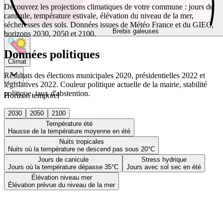
Découvrez les projections climatiques de votre commune : jours de
canicule, température estivale, élévation du niveau de la mer,
sécheresses des sols. Données issues de Météo France et du GIEC,
Brebis galeuses
horizons 2030, 2050 et 2100.
Données politiques
Climat
Résultats des élections municipales 2020, présidentielles 2022 et
législatives 2022. Couleur politique actuelle de la mairie, stabilité
politique, taux d'abstention.
Horizon temporel
2030
2050
2100
Température été
Hausse de la température moyenne en été
Nuits tropicales
Nuits où la température ne descend pas sous 20°C
Jours de canicule
Stress hydrique
Jours où la température dépasse 35°C
Jours avec sol sec en été
Élévation niveau mer
Élévation prévue du niveau de la mer