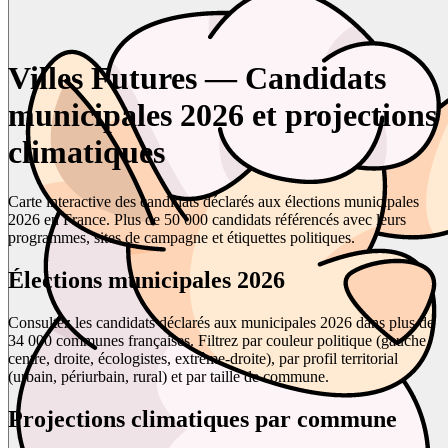
Villes Futures — Candidats
municipales 2026 et projections
climatiques
Carte interactive des candidats déclarés aux élections municipales
2026 en France. Plus de 50 000 candidats référencés avec leurs
programmes, sites de campagne et étiquettes politiques.
Élections municipales 2026
Consultez les candidats déclarés aux municipales 2026 dans plus de
34 000 communes françaises. Filtrez par couleur politique (gauche,
centre, droite, écologistes, extrême-droite), par profil territorial
(urbain, périurbain, rural) et par taille de commune.
Projections climatiques par commune