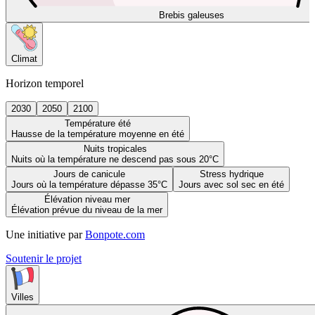
Brebis galeuses
Climat
Horizon temporel
2030
2050
2100
Température été
Hausse de la température moyenne en été
Nuits tropicales
Nuits où la température ne descend pas sous 20°C
Jours de canicule
Stress hydrique
Jours où la température dépasse 35°C
Jours avec sol sec en été
Élévation niveau mer
Élévation prévue du niveau de la mer
Une initiative par
Bonpote.com
Soutenir le projet
Villes