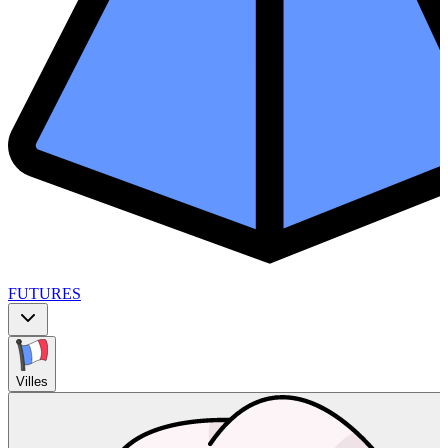
FUTURES
Villes