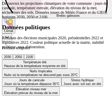
Découvrez les projections climatiques de votre commune : jours de
canicule, température estivale, élévation du niveau de la mer,
sécheresses des sols. Données issues de Météo France et du GIEC,
Brebis galeuses
horizons 2030, 2050 et 2100.
Données politiques
Climat
Résultats des élections municipales 2020, présidentielles 2022 et
législatives 2022. Couleur politique actuelle de la mairie, stabilité
politique, taux d'abstention.
Horizon temporel
2030
2050
2100
Température été
Hausse de la température moyenne en été
Nuits tropicales
Nuits où la température ne descend pas sous 20°C
Jours de canicule
Stress hydrique
Jours où la température dépasse 35°C
Jours avec sol sec en été
Élévation niveau mer
Élévation prévue du niveau de la mer