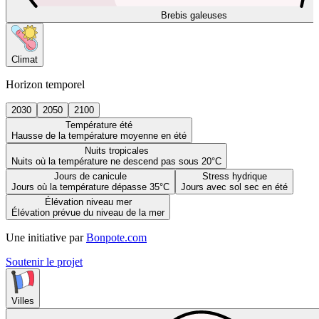
Brebis galeuses
Climat
Horizon temporel
2030
2050
2100
Température été
Hausse de la température moyenne en été
Nuits tropicales
Nuits où la température ne descend pas sous 20°C
Jours de canicule
Stress hydrique
Jours où la température dépasse 35°C
Jours avec sol sec en été
Élévation niveau mer
Élévation prévue du niveau de la mer
Une initiative par
Bonpote.com
Soutenir le projet
Villes