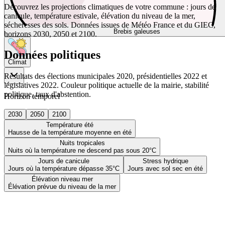
Découvrez les projections climatiques de votre commune : jours de
canicule, température estivale, élévation du niveau de la mer,
sécheresses des sols. Données issues de Météo France et du GIEC,
Brebis galeuses
horizons 2030, 2050 et 2100.
Données politiques
Climat
Résultats des élections municipales 2020, présidentielles 2022 et
législatives 2022. Couleur politique actuelle de la mairie, stabilité
politique, taux d'abstention.
Horizon temporel
2030
2050
2100
Température été
Hausse de la température moyenne en été
Nuits tropicales
Nuits où la température ne descend pas sous 20°C
Jours de canicule
Stress hydrique
Jours où la température dépasse 35°C
Jours avec sol sec en été
Élévation niveau mer
Élévation prévue du niveau de la mer