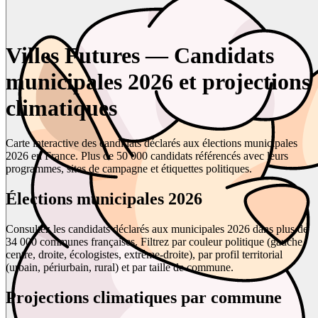
Villes Futures — Candidats
municipales 2026 et projections
climatiques
Carte interactive des candidats déclarés aux élections municipales
2026 en France. Plus de 50 000 candidats référencés avec leurs
programmes, sites de campagne et étiquettes politiques.
Élections municipales 2026
Consultez les candidats déclarés aux municipales 2026 dans plus de
34 000 communes françaises. Filtrez par couleur politique (gauche,
centre, droite, écologistes, extrême-droite), par profil territorial
(urbain, périurbain, rural) et par taille de commune.
Projections climatiques par commune