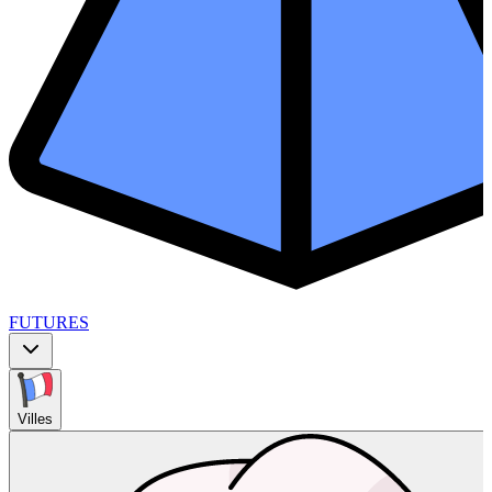
FUTURES
Villes