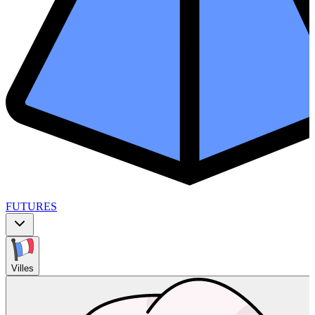
FUTURES
Villes