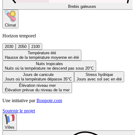
Brebis galeuses
Climat
Horizon temporel
2030
2050
2100
Température été
Hausse de la température moyenne en été
Nuits tropicales
Nuits où la température ne descend pas sous 20°C
Jours de canicule
Stress hydrique
Jours où la température dépasse 35°C
Jours avec sol sec en été
Élévation niveau mer
Élévation prévue du niveau de la mer
Une initiative par
Bonpote.com
Soutenir le projet
Villes