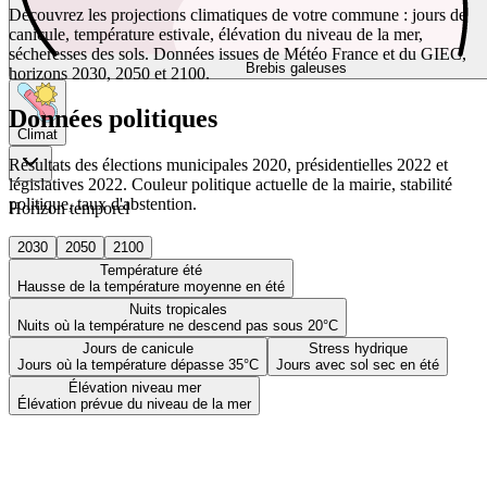
Découvrez les projections climatiques de votre commune : jours de
canicule, température estivale, élévation du niveau de la mer,
sécheresses des sols. Données issues de Météo France et du GIEC,
Brebis galeuses
horizons 2030, 2050 et 2100.
Données politiques
Climat
Résultats des élections municipales 2020, présidentielles 2022 et
législatives 2022. Couleur politique actuelle de la mairie, stabilité
politique, taux d'abstention.
Horizon temporel
2030
2050
2100
Température été
Hausse de la température moyenne en été
Nuits tropicales
Nuits où la température ne descend pas sous 20°C
Jours de canicule
Stress hydrique
Jours où la température dépasse 35°C
Jours avec sol sec en été
Élévation niveau mer
Élévation prévue du niveau de la mer