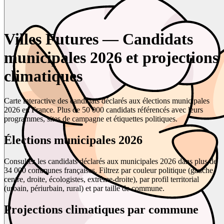
Villes Futures — Candidats
municipales 2026 et projections
climatiques
Carte interactive des candidats déclarés aux élections municipales
2026 en France. Plus de 50 000 candidats référencés avec leurs
programmes, sites de campagne et étiquettes politiques.
Élections municipales 2026
Consultez les candidats déclarés aux municipales 2026 dans plus de
34 000 communes françaises. Filtrez par couleur politique (gauche,
centre, droite, écologistes, extrême-droite), par profil territorial
(urbain, périurbain, rural) et par taille de commune.
Projections climatiques par commune