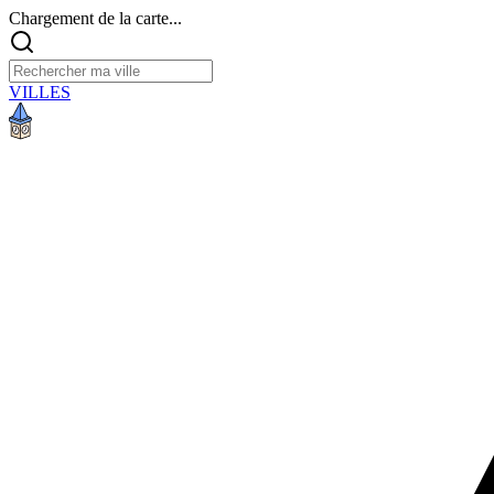
Chargement de la carte...
VILLES