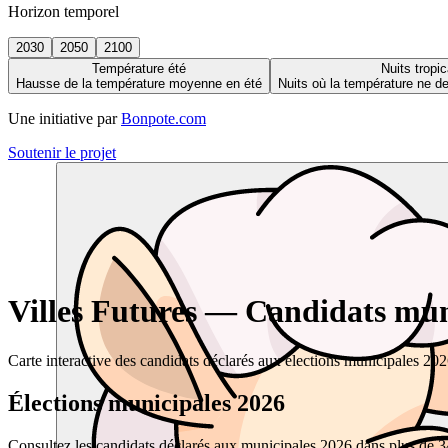
Horizon temporel
2030
2050
2100
Température été
Nuits tropic
Hausse de la température moyenne en été
Nuits où la température ne 
Une initiative par
Bonpote.com
Soutenir le projet
Villes Futures — Candidats muni
Carte interactive des candidats déclarés aux élections municipales 20
Élections municipales 2026
Consultez les candidats déclarés aux municipales 2026 dans plus de 34 0