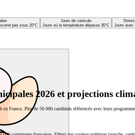
ales
Jours de canicule
Stress
descend pas sous 20°C
Jours où la température dépasse 35°C
Jours avec 
cipales 2026 et projections clim
26 en France. Plus de 50 000 candidats référencés avec leurs programmes,
00 communes françaises. Filtrez par couleur politique (gauche, centre, dr