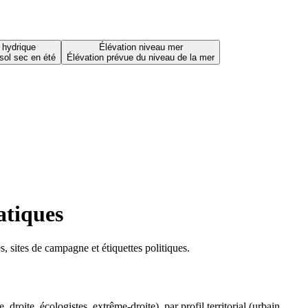
 hydrique
Élévation niveau mer
sol sec en été
Élévation prévue du niveau de la mer
atiques
 sites de campagne et étiquettes politiques.
oite, écologistes, extrême-droite), par profil territorial (urbain,