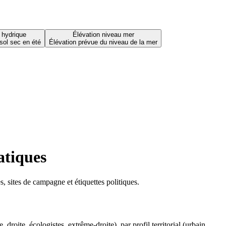
 hydrique
Élévation niveau mer
sol sec en été
Élévation prévue du niveau de la mer
atiques
 sites de campagne et étiquettes politiques.
oite, écologistes, extrême-droite), par profil territorial (urbain,