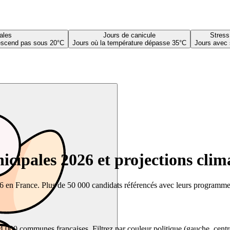
ales
Jours de canicule
Stress
descend pas sous 20°C
Jours où la température dépasse 35°C
Jours avec 
cipales 2026 et projections clim
26 en France. Plus de 50 000 candidats référencés avec leurs programmes,
00 communes françaises. Filtrez par couleur politique (gauche, centre, dr