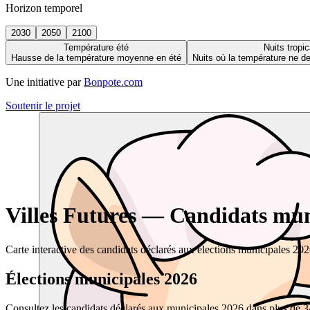
Horizon temporel
2030
2050
2100
Température été
Nuits tropic
Hausse de la température moyenne en été
Nuits où la température ne 
Une initiative par
Bonpote.com
Soutenir le projet
Villes Futures — Candidats muni
Carte interactive des candidats déclarés aux élections municipales 20
Élections municipales 2026
Consultez les candidats déclarés aux municipales 2026 dans plus de 34 0