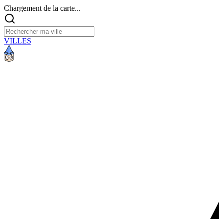
Chargement de la carte...
VILLES