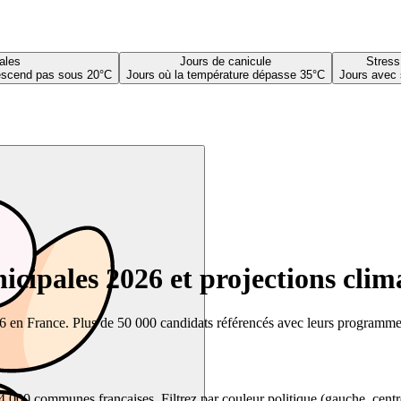
ales
Jours de canicule
Stress
descend pas sous 20°C
Jours où la température dépasse 35°C
Jours avec 
cipales 2026 et projections clim
26 en France. Plus de 50 000 candidats référencés avec leurs programmes,
00 communes françaises. Filtrez par couleur politique (gauche, centre, dr