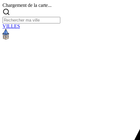
Chargement de la carte...
VILLES