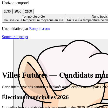
Horizon temporel
2030
2050
2100
Température été
Nuits tropic
Hausse de la température moyenne en été
Nuits où la température ne 
Une initiative par
Bonpote.com
Soutenir le projet
Villes Futures — Candidats muni
Carte interactive des candidats déclarés aux élections municipales 20
Élections municipales 2026
Consultez les candidats déclarés aux municipales 2026 dans plus de 34 0