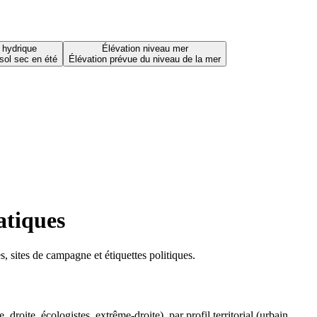
 hydrique
Élévation niveau mer
sol sec en été
Élévation prévue du niveau de la mer
atiques
 sites de campagne et étiquettes politiques.
oite, écologistes, extrême-droite), par profil territorial (urbain,