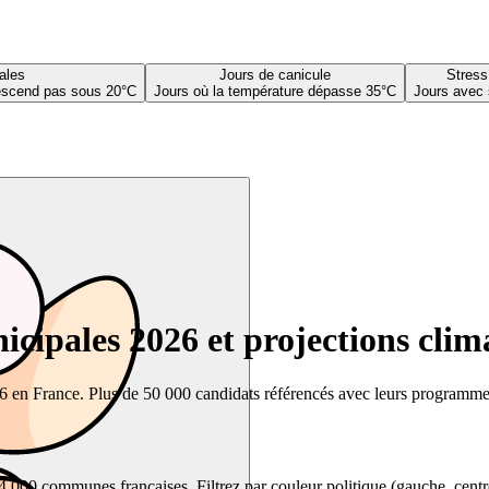
ales
Jours de canicule
Stress
descend pas sous 20°C
Jours où la température dépasse 35°C
Jours avec 
cipales 2026 et projections clim
26 en France. Plus de 50 000 candidats référencés avec leurs programmes,
00 communes françaises. Filtrez par couleur politique (gauche, centre, dr