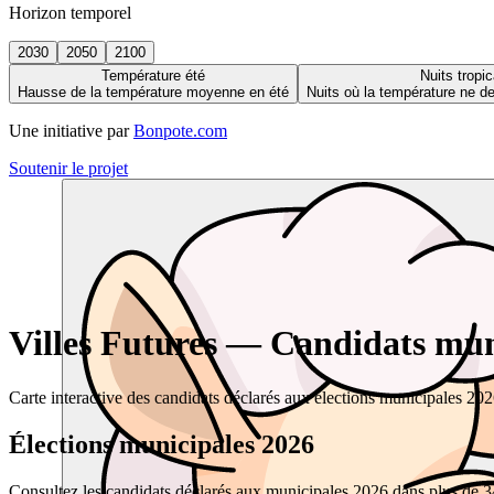
Horizon temporel
2030
2050
2100
Température été
Nuits tropic
Hausse de la température moyenne en été
Nuits où la température ne 
Une initiative par
Bonpote.com
Soutenir le projet
Villes Futures — Candidats muni
Carte interactive des candidats déclarés aux élections municipales 20
Élections municipales 2026
Consultez les candidats déclarés aux municipales 2026 dans plus de 34 0