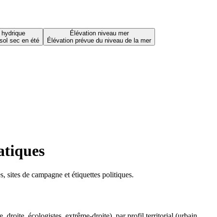
 hydrique
Élévation niveau mer
sol sec en été
Élévation prévue du niveau de la mer
atiques
 sites de campagne et étiquettes politiques.
oite, écologistes, extrême-droite), par profil territorial (urbain,