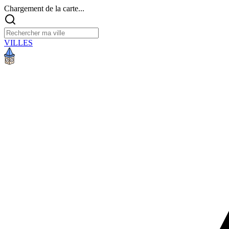
Chargement de la carte...
VILLES