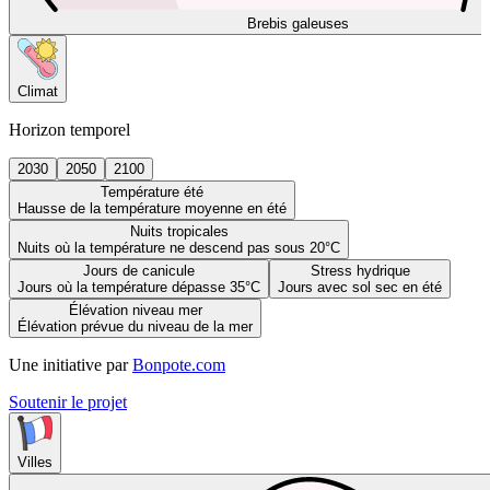
Brebis galeuses
Climat
Horizon temporel
2030
2050
2100
Température été
Hausse de la température moyenne en été
Nuits tropicales
Nuits où la température ne descend pas sous 20°C
Jours de canicule
Stress hydrique
Jours où la température dépasse 35°C
Jours avec sol sec en été
Élévation niveau mer
Élévation prévue du niveau de la mer
Une initiative par
Bonpote.com
Soutenir le projet
Villes