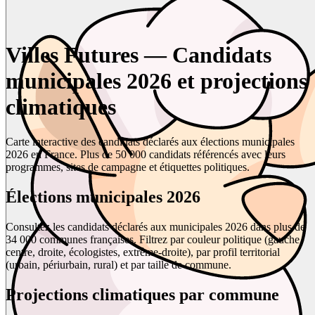
Villes Futures — Candidats
municipales 2026 et projections
climatiques
Carte interactive des candidats déclarés aux élections municipales
2026 en France. Plus de 50 000 candidats référencés avec leurs
programmes, sites de campagne et étiquettes politiques.
Élections municipales 2026
Consultez les candidats déclarés aux municipales 2026 dans plus de
34 000 communes françaises. Filtrez par couleur politique (gauche,
centre, droite, écologistes, extrême-droite), par profil territorial
(urbain, périurbain, rural) et par taille de commune.
Projections climatiques par commune