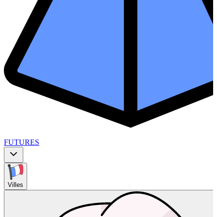
FUTURES
Villes