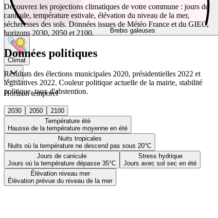
Découvrez les projections climatiques de votre commune : jours de
canicule, température estivale, élévation du niveau de la mer,
sécheresses des sols. Données issues de Météo France et du GIEC,
Brebis galeuses
horizons 2030, 2050 et 2100.
Données politiques
Climat
Résultats des élections municipales 2020, présidentielles 2022 et
législatives 2022. Couleur politique actuelle de la mairie, stabilité
politique, taux d'abstention.
Horizon temporel
2030
2050
2100
Température été
Hausse de la température moyenne en été
Nuits tropicales
Nuits où la température ne descend pas sous 20°C
Jours de canicule
Stress hydrique
Jours où la température dépasse 35°C
Jours avec sol sec en été
Élévation niveau mer
Élévation prévue du niveau de la mer