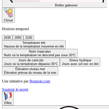
Brebis galeuses
Climat
Horizon temporel
2030
2050
2100
Température été
Hausse de la température moyenne en été
Nuits tropicales
Nuits où la température ne descend pas sous 20°C
Jours de canicule
Stress hydrique
Jours où la température dépasse 35°C
Jours avec sol sec en été
Élévation niveau mer
Élévation prévue du niveau de la mer
Une initiative par
Bonpote.com
Soutenir le projet
Villes