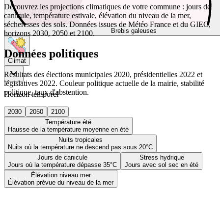
Découvrez les projections climatiques de votre commune : jours de
canicule, température estivale, élévation du niveau de la mer,
sécheresses des sols. Données issues de Météo France et du GIEC,
Brebis galeuses
horizons 2030, 2050 et 2100.
Données politiques
Climat
Résultats des élections municipales 2020, présidentielles 2022 et
législatives 2022. Couleur politique actuelle de la mairie, stabilité
politique, taux d'abstention.
Horizon temporel
2030
2050
2100
Température été
Hausse de la température moyenne en été
Nuits tropicales
Nuits où la température ne descend pas sous 20°C
Jours de canicule
Stress hydrique
Jours où la température dépasse 35°C
Jours avec sol sec en été
Élévation niveau mer
Élévation prévue du niveau de la mer