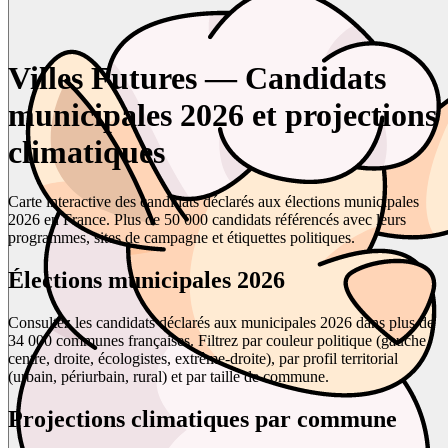
Villes Futures — Candidats
municipales 2026 et projections
climatiques
Carte interactive des candidats déclarés aux élections municipales
2026 en France. Plus de 50 000 candidats référencés avec leurs
programmes, sites de campagne et étiquettes politiques.
Élections municipales 2026
Consultez les candidats déclarés aux municipales 2026 dans plus de
34 000 communes françaises. Filtrez par couleur politique (gauche,
centre, droite, écologistes, extrême-droite), par profil territorial
(urbain, périurbain, rural) et par taille de commune.
Projections climatiques par commune