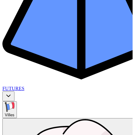
FUTURES
Villes