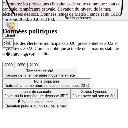
Découvrez les projections climatiques de votre commune : jours de
canicule, température estivale, élévation du niveau de la mer,
sécheresses des sols. Données issues de Météo France et du GIEC,
Brebis galeuses
horizons 2030, 2050 et 2100.
Données politiques
Climat
Résultats des élections municipales 2020, présidentielles 2022 et
législatives 2022. Couleur politique actuelle de la mairie, stabilité
politique, taux d'abstention.
Horizon temporel
2030
2050
2100
Température été
Hausse de la température moyenne en été
Nuits tropicales
Nuits où la température ne descend pas sous 20°C
Jours de canicule
Stress hydrique
Jours où la température dépasse 35°C
Jours avec sol sec en été
Élévation niveau mer
Élévation prévue du niveau de la mer