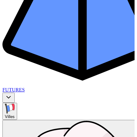
FUTURES
Villes