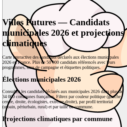
Villes Futures — Candidats
municipales 2026 et projections
climatiques
Carte interactive des candidats déclarés aux élections municipales
2026 en France. Plus de 50 000 candidats référencés avec leurs
programmes, sites de campagne et étiquettes politiques.
Élections municipales 2026
Consultez les candidats déclarés aux municipales 2026 dans plus de
34 000 communes françaises. Filtrez par couleur politique (gauche,
centre, droite, écologistes, extrême-droite), par profil territorial
(urbain, périurbain, rural) et par taille de commune.
Projections climatiques par commune