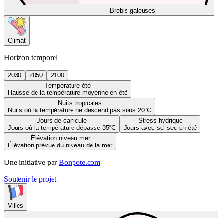
Brebis galeuses
Climat
Horizon temporel
2030
2050
2100
Température été
Hausse de la température moyenne en été
Nuits tropicales
Nuits où la température ne descend pas sous 20°C
Jours de canicule
Stress hydrique
Jours où la température dépasse 35°C
Jours avec sol sec en été
Élévation niveau mer
Élévation prévue du niveau de la mer
Une initiative par
Bonpote.com
Soutenir le projet
Villes