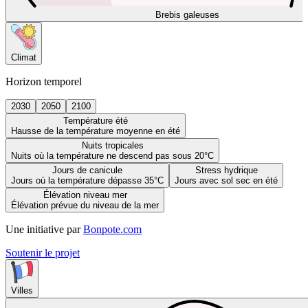
Brebis galeuses
Climat
Horizon temporel
2030
2050
2100
Température été
Hausse de la température moyenne en été
Nuits tropicales
Nuits où la température ne descend pas sous 20°C
Jours de canicule
Stress hydrique
Jours où la température dépasse 35°C
Jours avec sol sec en été
Élévation niveau mer
Élévation prévue du niveau de la mer
Une initiative par
Bonpote.com
Soutenir le projet
Villes