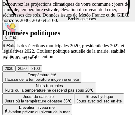
Découvrez les projections climatiques de votre commune : jours de
canicule, température estivale, élévation du niveau de la mer,
sécheresses des sols. Données issues de Météo France et du GIEC,
Brebis galeuses
horizons 2030, 2050 et 2100.
Données politiques
Climat
Résultats des élections municipales 2020, présidentielles 2022 et
législatives 2022. Couleur politique actuelle de la mairie, stabilité
politique, taux d'abstention.
Horizon temporel
2030
2050
2100
Température été
Hausse de la température moyenne en été
Nuits tropicales
Nuits où la température ne descend pas sous 20°C
Jours de canicule
Stress hydrique
Jours où la température dépasse 35°C
Jours avec sol sec en été
Élévation niveau mer
Élévation prévue du niveau de la mer