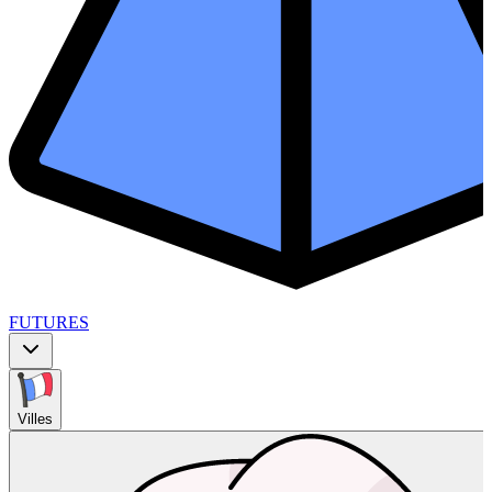
FUTURES
Villes