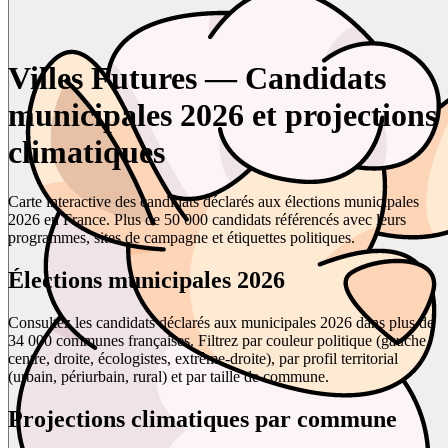
Villes Futures — Candidats
municipales 2026 et projections
climatiques
Carte interactive des candidats déclarés aux élections municipales
2026 en France. Plus de 50 000 candidats référencés avec leurs
programmes, sites de campagne et étiquettes politiques.
Élections municipales 2026
Consultez les candidats déclarés aux municipales 2026 dans plus de
34 000 communes françaises. Filtrez par couleur politique (gauche,
centre, droite, écologistes, extrême-droite), par profil territorial
(urbain, périurbain, rural) et par taille de commune.
Projections climatiques par commune