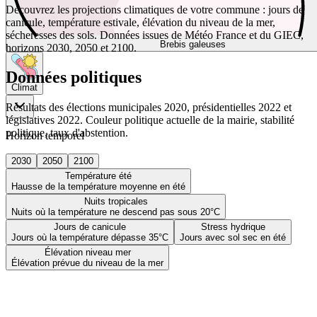
Découvrez les projections climatiques de votre commune : jours de
canicule, température estivale, élévation du niveau de la mer,
sécheresses des sols. Données issues de Météo France et du GIEC,
Brebis galeuses
horizons 2030, 2050 et 2100.
Données politiques
Climat
Résultats des élections municipales 2020, présidentielles 2022 et
législatives 2022. Couleur politique actuelle de la mairie, stabilité
politique, taux d'abstention.
Horizon temporel
2030
2050
2100
Température été
Hausse de la température moyenne en été
Nuits tropicales
Nuits où la température ne descend pas sous 20°C
Jours de canicule
Stress hydrique
Jours où la température dépasse 35°C
Jours avec sol sec en été
Élévation niveau mer
Élévation prévue du niveau de la mer