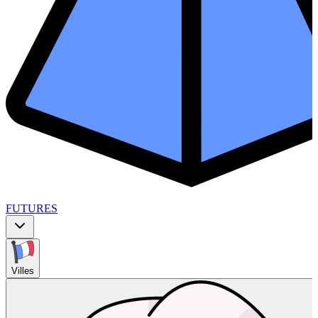
FUTURES
Villes