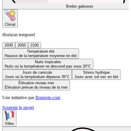
Brebis galeuses
Climat
Horizon temporel
2030
2050
2100
Température été
Hausse de la température moyenne en été
Nuits tropicales
Nuits où la température ne descend pas sous 20°C
Jours de canicule
Stress hydrique
Jours où la température dépasse 35°C
Jours avec sol sec en été
Élévation niveau mer
Élévation prévue du niveau de la mer
Une initiative par
Bonpote.com
Soutenir le projet
Villes