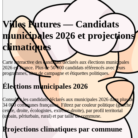
Villes Futures — Candidats
municipales 2026 et projections
climatiques
Carte interactive des candidats déclarés aux élections municipales
2026 en France. Plus de 50 000 candidats référencés avec leurs
programmes, sites de campagne et étiquettes politiques.
Élections municipales 2026
Consultez les candidats déclarés aux municipales 2026 dans plus de
34 000 communes françaises. Filtrez par couleur politique (gauche,
centre, droite, écologistes, extrême-droite), par profil territorial
(urbain, périurbain, rural) et par taille de commune.
Projections climatiques par commune