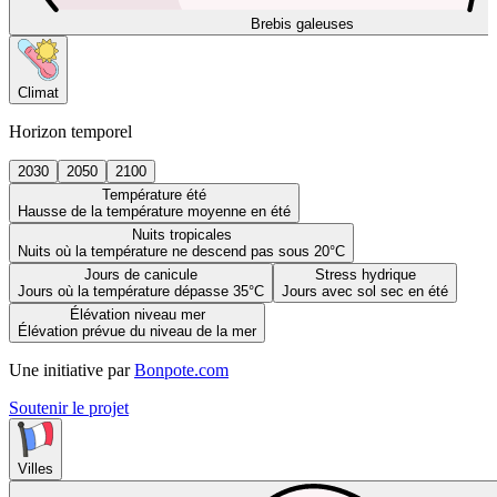
Brebis galeuses
Climat
Horizon temporel
2030
2050
2100
Température été
Hausse de la température moyenne en été
Nuits tropicales
Nuits où la température ne descend pas sous 20°C
Jours de canicule
Stress hydrique
Jours où la température dépasse 35°C
Jours avec sol sec en été
Élévation niveau mer
Élévation prévue du niveau de la mer
Une initiative par
Bonpote.com
Soutenir le projet
Villes