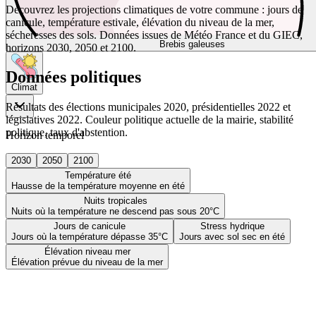
Découvrez les projections climatiques de votre commune : jours de
canicule, température estivale, élévation du niveau de la mer,
sécheresses des sols. Données issues de Météo France et du GIEC,
Brebis galeuses
horizons 2030, 2050 et 2100.
Données politiques
Climat
Résultats des élections municipales 2020, présidentielles 2022 et
législatives 2022. Couleur politique actuelle de la mairie, stabilité
politique, taux d'abstention.
Horizon temporel
2030
2050
2100
Température été
Hausse de la température moyenne en été
Nuits tropicales
Nuits où la température ne descend pas sous 20°C
Jours de canicule
Stress hydrique
Jours où la température dépasse 35°C
Jours avec sol sec en été
Élévation niveau mer
Élévation prévue du niveau de la mer