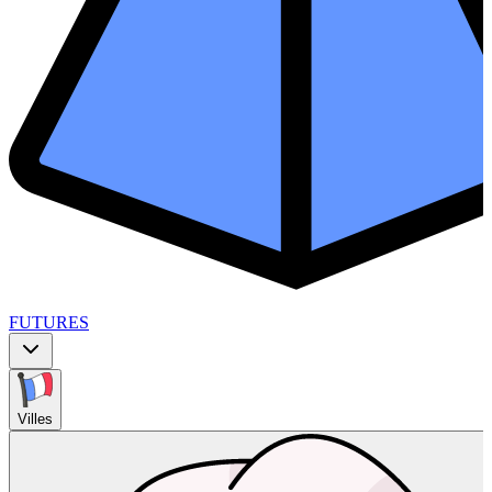
FUTURES
Villes