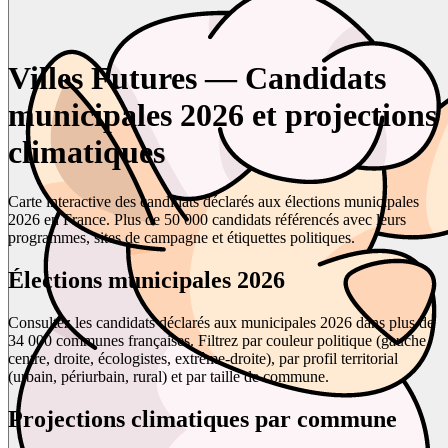
Villes Futures — Candidats
municipales 2026 et projections
climatiques
Carte interactive des candidats déclarés aux élections municipales
2026 en France. Plus de 50 000 candidats référencés avec leurs
programmes, sites de campagne et étiquettes politiques.
Élections municipales 2026
Consultez les candidats déclarés aux municipales 2026 dans plus de
34 000 communes françaises. Filtrez par couleur politique (gauche,
centre, droite, écologistes, extrême-droite), par profil territorial
(urbain, périurbain, rural) et par taille de commune.
Projections climatiques par commune