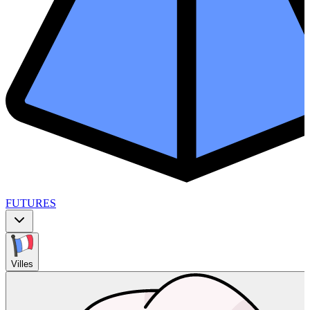
FUTURES
Villes