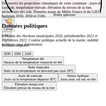
Découvrez les projections climatiques de votre commune : jours de
canicule, température estivale, élévation du niveau de la mer,
sécheresses des sols. Données issues de Météo France et du GIEC,
Brebis galeuses
horizons 2030, 2050 et 2100.
Données politiques
Climat
Résultats des élections municipales 2020, présidentielles 2022 et
législatives 2022. Couleur politique actuelle de la mairie, stabilité
politique, taux d'abstention.
Horizon temporel
2030
2050
2100
Température été
Hausse de la température moyenne en été
Nuits tropicales
Nuits où la température ne descend pas sous 20°C
Jours de canicule
Stress hydrique
Jours où la température dépasse 35°C
Jours avec sol sec en été
Élévation niveau mer
Élévation prévue du niveau de la mer