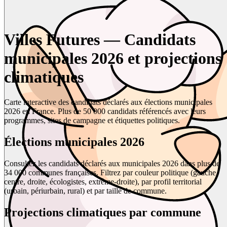
Villes Futures — Candidats
municipales 2026 et projections
climatiques
Carte interactive des candidats déclarés aux élections municipales
2026 en France. Plus de 50 000 candidats référencés avec leurs
programmes, sites de campagne et étiquettes politiques.
Élections municipales 2026
Consultez les candidats déclarés aux municipales 2026 dans plus de
34 000 communes françaises. Filtrez par couleur politique (gauche,
centre, droite, écologistes, extrême-droite), par profil territorial
(urbain, périurbain, rural) et par taille de commune.
Projections climatiques par commune