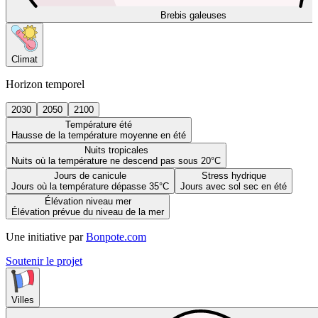
Brebis galeuses
Climat
Horizon temporel
2030
2050
2100
Température été
Hausse de la température moyenne en été
Nuits tropicales
Nuits où la température ne descend pas sous 20°C
Jours de canicule
Stress hydrique
Jours où la température dépasse 35°C
Jours avec sol sec en été
Élévation niveau mer
Élévation prévue du niveau de la mer
Une initiative par
Bonpote.com
Soutenir le projet
Villes