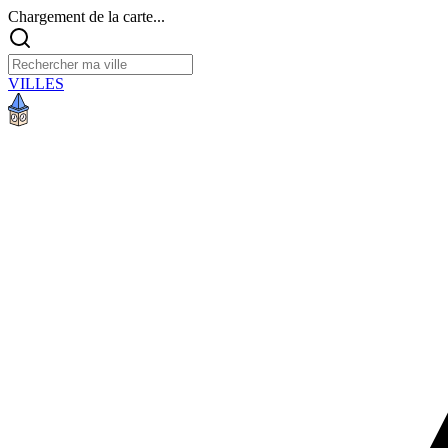
Chargement de la carte...
VILLES