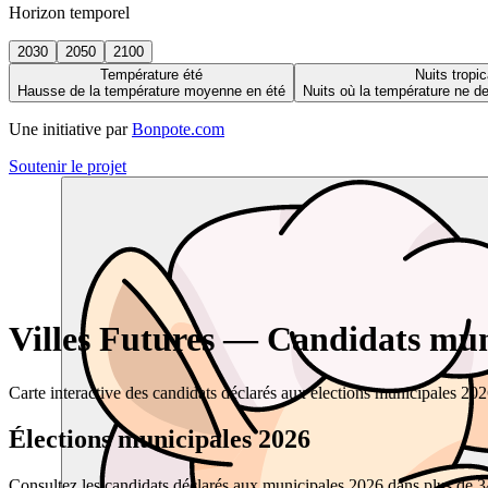
Horizon temporel
2030
2050
2100
Température été
Nuits tropic
Hausse de la température moyenne en été
Nuits où la température ne 
Une initiative par
Bonpote.com
Soutenir le projet
Villes Futures — Candidats muni
Carte interactive des candidats déclarés aux élections municipales 20
Élections municipales 2026
Consultez les candidats déclarés aux municipales 2026 dans plus de 34 0