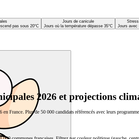
ales
Jours de canicule
Stress
descend pas sous 20°C
Jours où la température dépasse 35°C
Jours avec 
cipales 2026 et projections clim
26 en France. Plus de 50 000 candidats référencés avec leurs programmes,
00 communes françaises. Filtrez par couleur politique (gauche, centre, dr