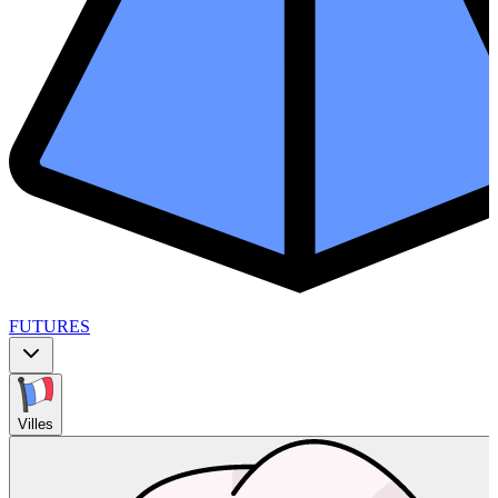
FUTURES
Villes