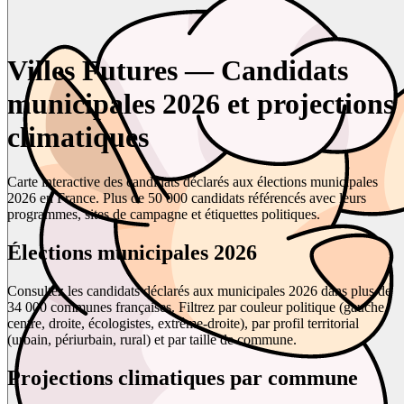
Villes Futures — Candidats
municipales 2026 et projections
climatiques
Carte interactive des candidats déclarés aux élections municipales
2026 en France. Plus de 50 000 candidats référencés avec leurs
programmes, sites de campagne et étiquettes politiques.
Élections municipales 2026
Consultez les candidats déclarés aux municipales 2026 dans plus de
34 000 communes françaises. Filtrez par couleur politique (gauche,
centre, droite, écologistes, extrême-droite), par profil territorial
(urbain, périurbain, rural) et par taille de commune.
Projections climatiques par commune