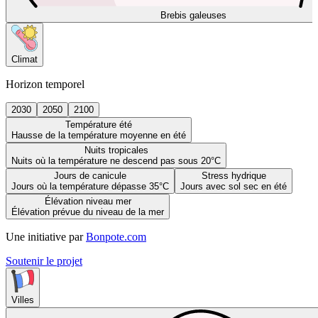
Brebis galeuses
Climat
Horizon temporel
2030
2050
2100
Température été
Hausse de la température moyenne en été
Nuits tropicales
Nuits où la température ne descend pas sous 20°C
Jours de canicule
Stress hydrique
Jours où la température dépasse 35°C
Jours avec sol sec en été
Élévation niveau mer
Élévation prévue du niveau de la mer
Une initiative par
Bonpote.com
Soutenir le projet
Villes