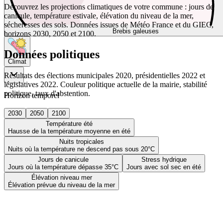
Découvrez les projections climatiques de votre commune : jours de
canicule, température estivale, élévation du niveau de la mer,
sécheresses des sols. Données issues de Météo France et du GIEC,
Brebis galeuses
horizons 2030, 2050 et 2100.
Données politiques
Climat
Résultats des élections municipales 2020, présidentielles 2022 et
législatives 2022. Couleur politique actuelle de la mairie, stabilité
politique, taux d'abstention.
Horizon temporel
2030
2050
2100
Température été
Hausse de la température moyenne en été
Nuits tropicales
Nuits où la température ne descend pas sous 20°C
Jours de canicule
Stress hydrique
Jours où la température dépasse 35°C
Jours avec sol sec en été
Élévation niveau mer
Élévation prévue du niveau de la mer