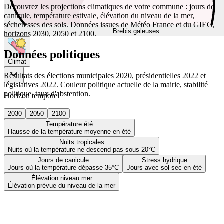
Découvrez les projections climatiques de votre commune : jours de
canicule, température estivale, élévation du niveau de la mer,
sécheresses des sols. Données issues de Météo France et du GIEC,
Brebis galeuses
horizons 2030, 2050 et 2100.
Données politiques
Climat
Résultats des élections municipales 2020, présidentielles 2022 et
législatives 2022. Couleur politique actuelle de la mairie, stabilité
politique, taux d'abstention.
Horizon temporel
2030
2050
2100
Température été
Hausse de la température moyenne en été
Nuits tropicales
Nuits où la température ne descend pas sous 20°C
Jours de canicule
Stress hydrique
Jours où la température dépasse 35°C
Jours avec sol sec en été
Élévation niveau mer
Élévation prévue du niveau de la mer