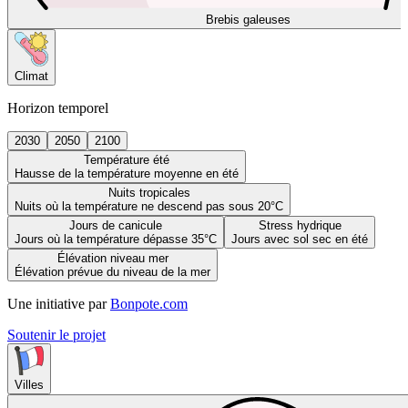
Brebis galeuses
Climat
Horizon temporel
2030
2050
2100
Température été
Hausse de la température moyenne en été
Nuits tropicales
Nuits où la température ne descend pas sous 20°C
Jours de canicule
Stress hydrique
Jours où la température dépasse 35°C
Jours avec sol sec en été
Élévation niveau mer
Élévation prévue du niveau de la mer
Une initiative par
Bonpote.com
Soutenir le projet
Villes