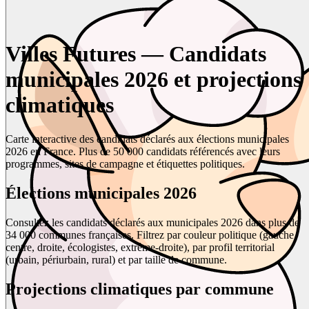
Villes Futures — Candidats
municipales 2026 et projections
climatiques
Carte interactive des candidats déclarés aux élections municipales
2026 en France. Plus de 50 000 candidats référencés avec leurs
programmes, sites de campagne et étiquettes politiques.
Élections municipales 2026
Consultez les candidats déclarés aux municipales 2026 dans plus de
34 000 communes françaises. Filtrez par couleur politique (gauche,
centre, droite, écologistes, extrême-droite), par profil territorial
(urbain, périurbain, rural) et par taille de commune.
Projections climatiques par commune