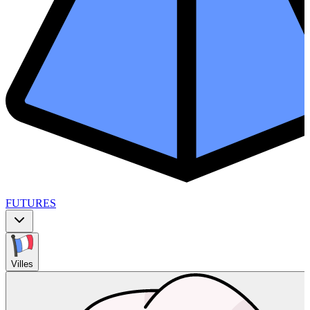
FUTURES
Villes