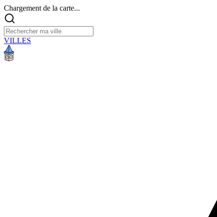
Chargement de la carte...
VILLES