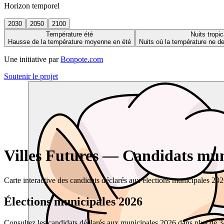
Horizon temporel
2030
2050
2100
Température été
Nuits tropic
Hausse de la température moyenne en été
Nuits où la température ne 
Une initiative par
Bonpote.com
Soutenir le projet
Villes Futures — Candidats muni
Carte interactive des candidats déclarés aux élections municipales 20
Élections municipales 2026
Consultez les candidats déclarés aux municipales 2026 dans plus de 34 0