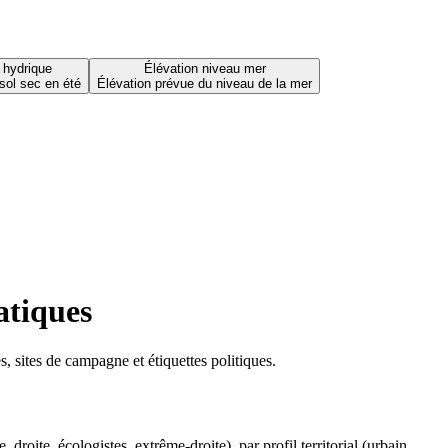
 hydrique
Élévation niveau mer
sol sec en été
Élévation prévue du niveau de la mer
atiques
 sites de campagne et étiquettes politiques.
oite, écologistes, extrême-droite), par profil territorial (urbain,