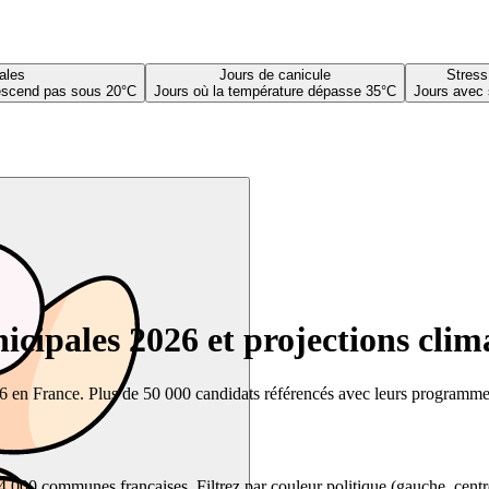
ales
Jours de canicule
Stress
descend pas sous 20°C
Jours où la température dépasse 35°C
Jours avec 
cipales 2026 et projections clim
26 en France. Plus de 50 000 candidats référencés avec leurs programmes,
00 communes françaises. Filtrez par couleur politique (gauche, centre, dr