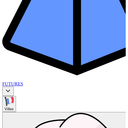
FUTURES
Villes