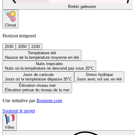
Brebis galeuses
Climat
Horizon temporel
2030
2050
2100
Température été
Hausse de la température moyenne en été
Nuits tropicales
Nuits où la température ne descend pas sous 20°C
Jours de canicule
Stress hydrique
Jours où la température dépasse 35°C
Jours avec sol sec en été
Élévation niveau mer
Élévation prévue du niveau de la mer
Une initiative par
Bonpote.com
Soutenir le projet
Villes