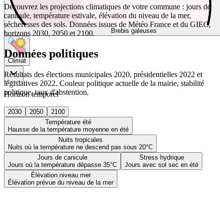
Découvrez les projections climatiques de votre commune : jours de
canicule, température estivale, élévation du niveau de la mer,
sécheresses des sols. Données issues de Météo France et du GIEC,
Brebis galeuses
horizons 2030, 2050 et 2100.
Données politiques
Climat
Résultats des élections municipales 2020, présidentielles 2022 et
législatives 2022. Couleur politique actuelle de la mairie, stabilité
politique, taux d'abstention.
Horizon temporel
2030
2050
2100
Température été
Hausse de la température moyenne en été
Nuits tropicales
Nuits où la température ne descend pas sous 20°C
Jours de canicule
Stress hydrique
Jours où la température dépasse 35°C
Jours avec sol sec en été
Élévation niveau mer
Élévation prévue du niveau de la mer