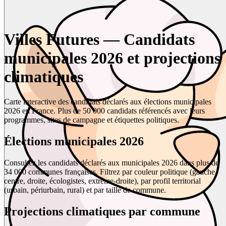
Villes Futures — Candidats
municipales 2026 et projections
climatiques
Carte interactive des candidats déclarés aux élections municipales
2026 en France. Plus de 50 000 candidats référencés avec leurs
programmes, sites de campagne et étiquettes politiques.
Élections municipales 2026
Consultez les candidats déclarés aux municipales 2026 dans plus de
34 000 communes françaises. Filtrez par couleur politique (gauche,
centre, droite, écologistes, extrême-droite), par profil territorial
(urbain, périurbain, rural) et par taille de commune.
Projections climatiques par commune