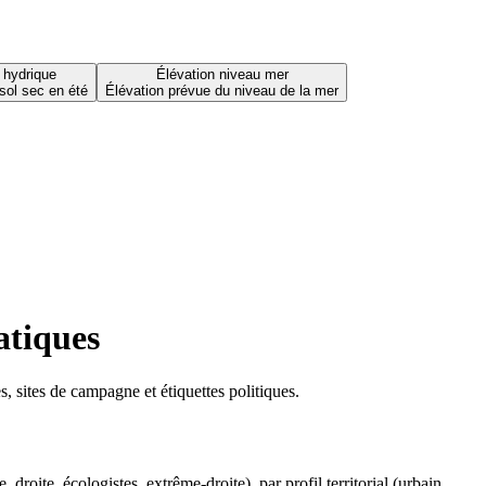
 hydrique
Élévation niveau mer
sol sec en été
Élévation prévue du niveau de la mer
atiques
 sites de campagne et étiquettes politiques.
oite, écologistes, extrême-droite), par profil territorial (urbain,