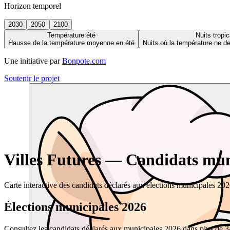
Horizon temporel
2030
2050
2100
Température été
Nuits tropic
Hausse de la température moyenne en été
Nuits où la température ne 
Une initiative par
Bonpote.com
Soutenir le projet
Villes Futures — Candidats muni
Carte interactive des candidats déclarés aux élections municipales 20
Élections municipales 2026
Consultez les candidats déclarés aux municipales 2026 dans plus de 34 0