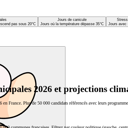
ales
Jours de canicule
Stress
descend pas sous 20°C
Jours où la température dépasse 35°C
Jours avec 
cipales 2026 et projections clim
26 en France. Plus de 50 000 candidats référencés avec leurs programmes,
00 communes françaises. Filtrez par couleur politique (gauche, centre, dr