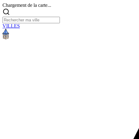
Chargement de la carte...
VILLES