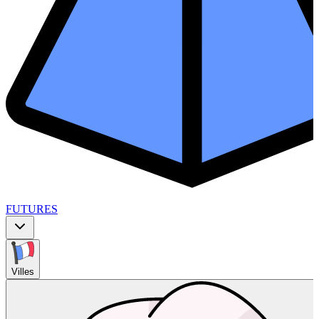
FUTURES
Villes