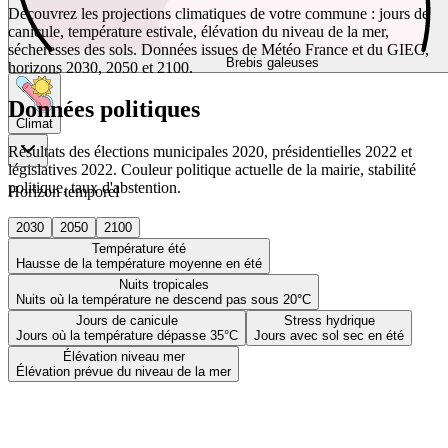
Découvrez les projections climatiques de votre commune : jours de
canicule, température estivale, élévation du niveau de la mer,
sécheresses des sols. Données issues de Météo France et du GIEC,
Brebis galeuses
horizons 2030, 2050 et 2100.
Données politiques
Climat
Résultats des élections municipales 2020, présidentielles 2022 et
législatives 2022. Couleur politique actuelle de la mairie, stabilité
politique, taux d'abstention.
Horizon temporel
2030
2050
2100
Température été
Hausse de la température moyenne en été
Nuits tropicales
Nuits où la température ne descend pas sous 20°C
Jours de canicule
Stress hydrique
Jours où la température dépasse 35°C
Jours avec sol sec en été
Élévation niveau mer
Élévation prévue du niveau de la mer