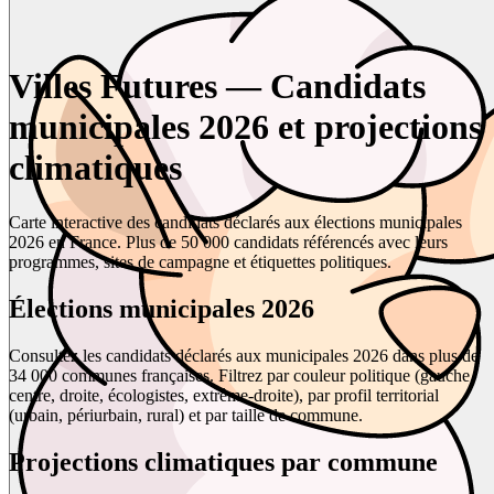
Villes Futures — Candidats
municipales 2026 et projections
climatiques
Carte interactive des candidats déclarés aux élections municipales
2026 en France. Plus de 50 000 candidats référencés avec leurs
programmes, sites de campagne et étiquettes politiques.
Élections municipales 2026
Consultez les candidats déclarés aux municipales 2026 dans plus de
34 000 communes françaises. Filtrez par couleur politique (gauche,
centre, droite, écologistes, extrême-droite), par profil territorial
(urbain, périurbain, rural) et par taille de commune.
Projections climatiques par commune