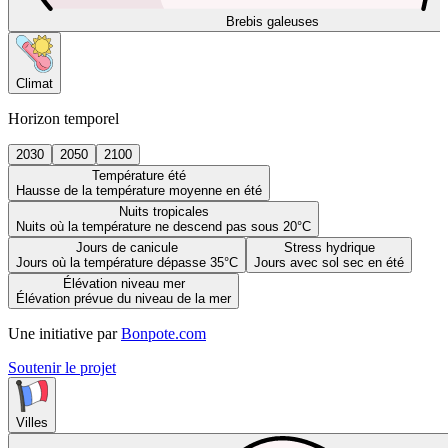
Brebis galeuses
Climat
Horizon temporel
2030
2050
2100
Température été
Hausse de la température moyenne en été
Nuits tropicales
Nuits où la température ne descend pas sous 20°C
Jours de canicule
Stress hydrique
Jours où la température dépasse 35°C
Jours avec sol sec en été
Élévation niveau mer
Élévation prévue du niveau de la mer
Une initiative par
Bonpote.com
Soutenir le projet
Villes