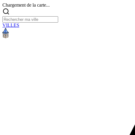
Chargement de la carte...
VILLES