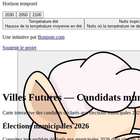
Horizon temporel
2030
2050
2100
Température été
Nuits tropic
Hausse de la température moyenne en été
Nuits où la température ne 
Une initiative par
Bonpote.com
Soutenir le projet
Villes Futures — Candidats muni
Carte interactive des candidats déclarés aux élections municipales 20
Élections municipales 2026
Consultez les candidats déclarés aux municipales 2026 dans plus de 34 0