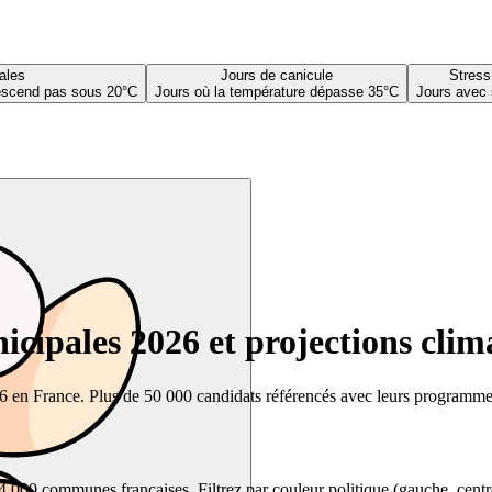
ales
Jours de canicule
Stress
descend pas sous 20°C
Jours où la température dépasse 35°C
Jours avec 
cipales 2026 et projections clim
26 en France. Plus de 50 000 candidats référencés avec leurs programmes,
00 communes françaises. Filtrez par couleur politique (gauche, centre, dr