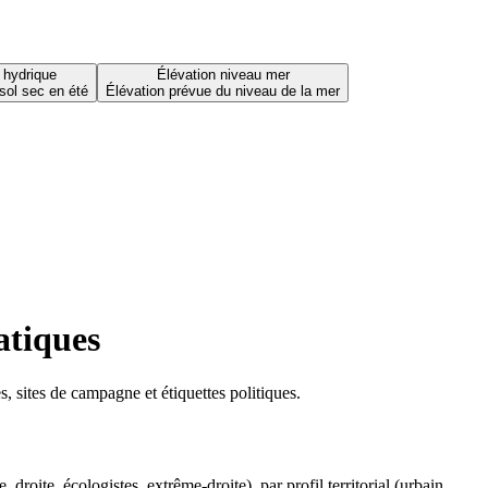
 hydrique
Élévation niveau mer
sol sec en été
Élévation prévue du niveau de la mer
atiques
 sites de campagne et étiquettes politiques.
oite, écologistes, extrême-droite), par profil territorial (urbain,