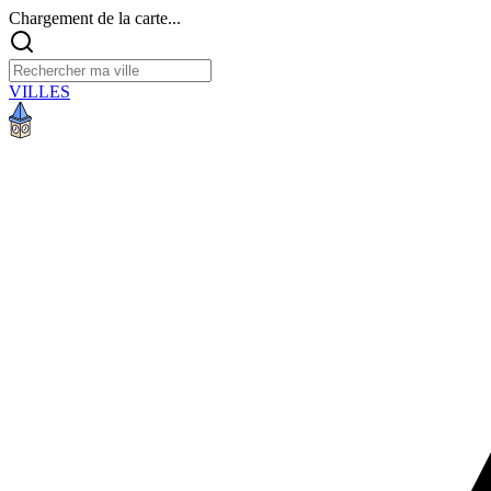
Chargement de la carte...
VILLES