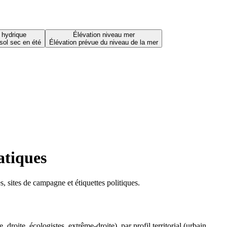
 hydrique
Élévation niveau mer
sol sec en été
Élévation prévue du niveau de la mer
atiques
 sites de campagne et étiquettes politiques.
oite, écologistes, extrême-droite), par profil territorial (urbain,