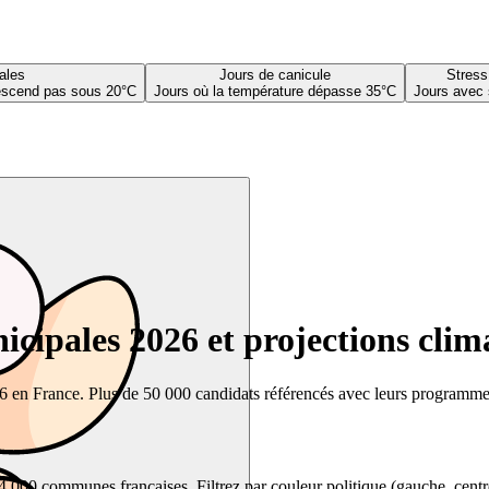
ales
Jours de canicule
Stress
descend pas sous 20°C
Jours où la température dépasse 35°C
Jours avec 
cipales 2026 et projections clim
26 en France. Plus de 50 000 candidats référencés avec leurs programmes,
00 communes françaises. Filtrez par couleur politique (gauche, centre, dr