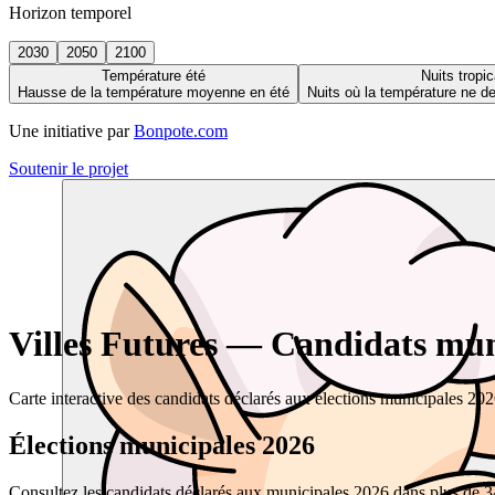
Horizon temporel
2030
2050
2100
Température été
Nuits tropic
Hausse de la température moyenne en été
Nuits où la température ne 
Une initiative par
Bonpote.com
Soutenir le projet
Villes Futures — Candidats muni
Carte interactive des candidats déclarés aux élections municipales 20
Élections municipales 2026
Consultez les candidats déclarés aux municipales 2026 dans plus de 34 0