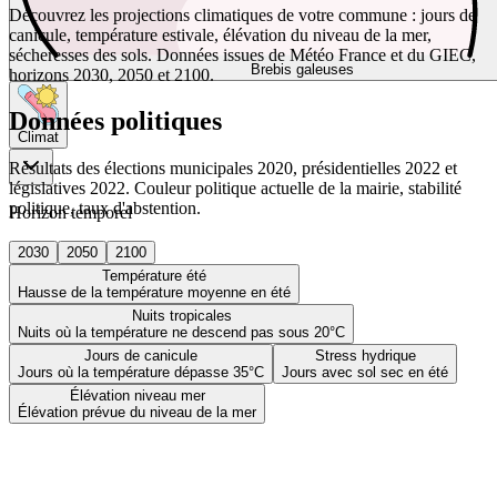
Découvrez les projections climatiques de votre commune : jours de
canicule, température estivale, élévation du niveau de la mer,
sécheresses des sols. Données issues de Météo France et du GIEC,
Brebis galeuses
horizons 2030, 2050 et 2100.
Données politiques
Climat
Résultats des élections municipales 2020, présidentielles 2022 et
législatives 2022. Couleur politique actuelle de la mairie, stabilité
politique, taux d'abstention.
Horizon temporel
2030
2050
2100
Température été
Hausse de la température moyenne en été
Nuits tropicales
Nuits où la température ne descend pas sous 20°C
Jours de canicule
Stress hydrique
Jours où la température dépasse 35°C
Jours avec sol sec en été
Élévation niveau mer
Élévation prévue du niveau de la mer