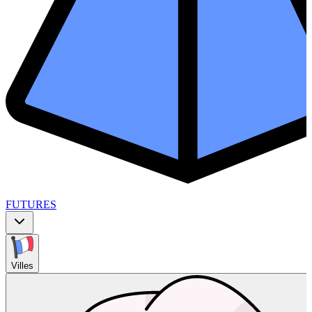
FUTURES
Villes