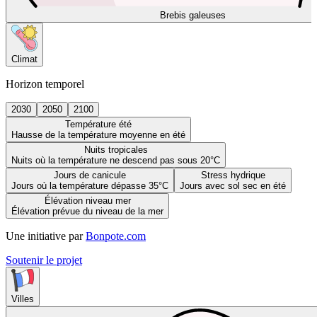
Brebis galeuses
Climat
Horizon temporel
2030
2050
2100
Température été
Hausse de la température moyenne en été
Nuits tropicales
Nuits où la température ne descend pas sous 20°C
Jours de canicule
Stress hydrique
Jours où la température dépasse 35°C
Jours avec sol sec en été
Élévation niveau mer
Élévation prévue du niveau de la mer
Une initiative par
Bonpote.com
Soutenir le projet
Villes