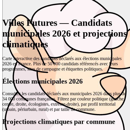
Villes Futures — Candidats
municipales 2026 et projections
climatiques
Carte interactive des candidats déclarés aux élections municipales
2026 en France. Plus de 50 000 candidats référencés avec leurs
programmes, sites de campagne et étiquettes politiques.
Élections municipales 2026
Consultez les candidats déclarés aux municipales 2026 dans plus de
34 000 communes françaises. Filtrez par couleur politique (gauche,
centre, droite, écologistes, extrême-droite), par profil territorial
(urbain, périurbain, rural) et par taille de commune.
Projections climatiques par commune