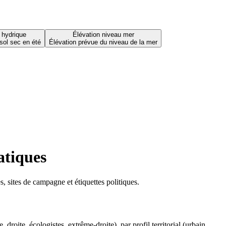
 hydrique
Élévation niveau mer
sol sec en été
Élévation prévue du niveau de la mer
atiques
 sites de campagne et étiquettes politiques.
oite, écologistes, extrême-droite), par profil territorial (urbain,