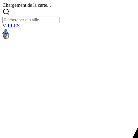
Chargement de la carte...
VILLES