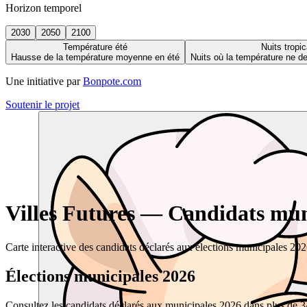
Horizon temporel
2030
2050
2100
Température été
Nuits tropic
Hausse de la température moyenne en été
Nuits où la température ne 
Une initiative par
Bonpote.com
Soutenir le projet
Villes Futures — Candidats muni
Carte interactive des candidats déclarés aux élections municipales 20
Élections municipales 2026
Consultez les candidats déclarés aux municipales 2026 dans plus de 34 0