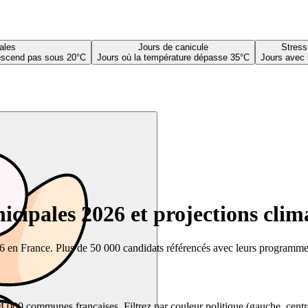
ales
Jours de canicule
Stress
descend pas sous 20°C
Jours où la température dépasse 35°C
Jours avec 
cipales 2026 et projections clim
26 en France. Plus de 50 000 candidats référencés avec leurs programmes,
00 communes françaises. Filtrez par couleur politique (gauche, centre, dr