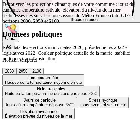
Découvrez les projections climatiques de votre commune : jours de
canicule, température estivale, élévation du niveau de la mer,
sécheresses des sols. Données issues de Météo France et du GIEC,
Brebis galeuses
horizons 2030, 2050 et 2100.
Données politiques
Climat
Résultats des élections municipales 2020, présidentielles 2022 et
législatives 2022. Couleur politique actuelle de la mairie, stabilité
politique, taux d'abstention.
Horizon temporel
2030
2050
2100
Température été
Hausse de la température moyenne en été
Nuits tropicales
Nuits où la température ne descend pas sous 20°C
Jours de canicule
Stress hydrique
Jours où la température dépasse 35°C
Jours avec sol sec en été
Élévation niveau mer
Élévation prévue du niveau de la mer