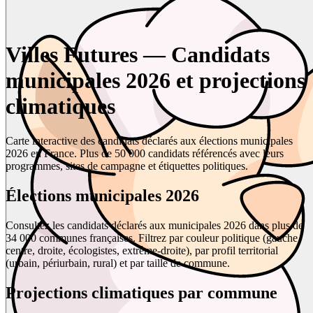
Villes Futures — Candidats
municipales 2026 et projections
climatiques
Carte interactive des candidats déclarés aux élections municipales
2026 en France. Plus de 50 000 candidats référencés avec leurs
programmes, sites de campagne et étiquettes politiques.
Élections municipales 2026
Consultez les candidats déclarés aux municipales 2026 dans plus de
34 000 communes françaises. Filtrez par couleur politique (gauche,
centre, droite, écologistes, extrême-droite), par profil territorial
(urbain, périurbain, rural) et par taille de commune.
Projections climatiques par commune