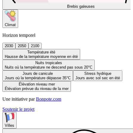
Brebis galeuses
Climat
Horizon temporel
2030
2050
2100
Température été
Hausse de la température moyenne en été
Nuits tropicales
Nuits où la température ne descend pas sous 20°C
Jours de canicule
Stress hydrique
Jours où la température dépasse 35°C
Jours avec sol sec en été
Élévation niveau mer
Élévation prévue du niveau de la mer
Une initiative par
Bonpote.com
Soutenir le projet
Villes