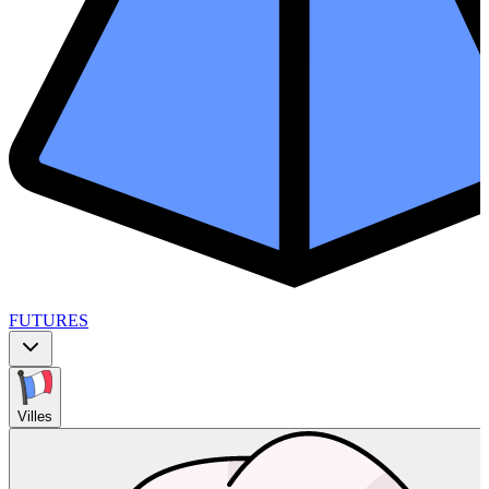
FUTURES
Villes