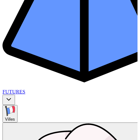
FUTURES
Villes