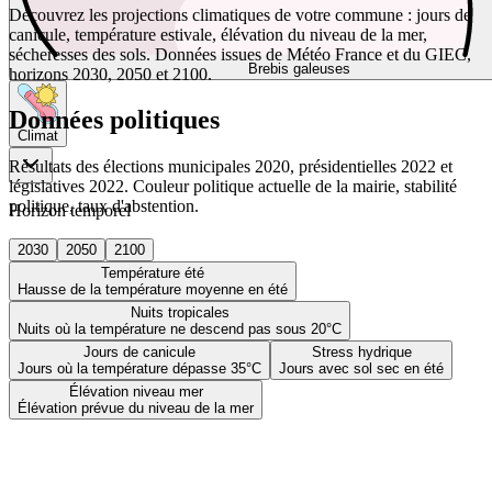
Découvrez les projections climatiques de votre commune : jours de
canicule, température estivale, élévation du niveau de la mer,
sécheresses des sols. Données issues de Météo France et du GIEC,
Brebis galeuses
horizons 2030, 2050 et 2100.
Données politiques
Climat
Résultats des élections municipales 2020, présidentielles 2022 et
législatives 2022. Couleur politique actuelle de la mairie, stabilité
politique, taux d'abstention.
Horizon temporel
2030
2050
2100
Température été
Hausse de la température moyenne en été
Nuits tropicales
Nuits où la température ne descend pas sous 20°C
Jours de canicule
Stress hydrique
Jours où la température dépasse 35°C
Jours avec sol sec en été
Élévation niveau mer
Élévation prévue du niveau de la mer