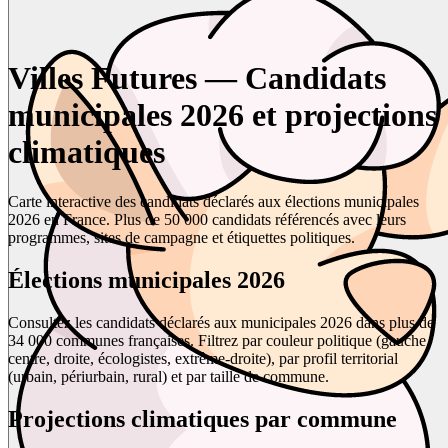
Villes Futures — Candidats
municipales 2026 et projections
climatiques
Carte interactive des candidats déclarés aux élections municipales
2026 en France. Plus de 50 000 candidats référencés avec leurs
programmes, sites de campagne et étiquettes politiques.
Élections municipales 2026
Consultez les candidats déclarés aux municipales 2026 dans plus de
34 000 communes françaises. Filtrez par couleur politique (gauche,
centre, droite, écologistes, extrême-droite), par profil territorial
(urbain, périurbain, rural) et par taille de commune.
Projections climatiques par commune