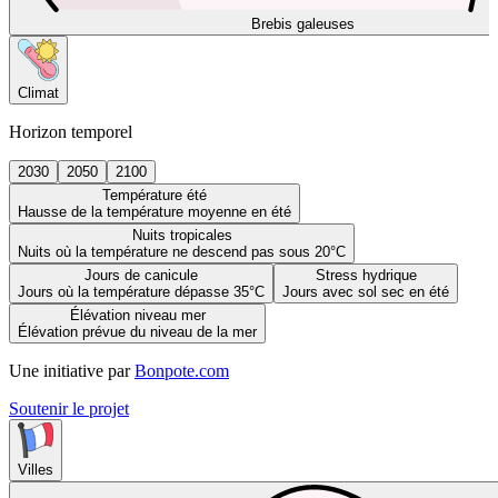
Brebis galeuses
Climat
Horizon temporel
2030
2050
2100
Température été
Hausse de la température moyenne en été
Nuits tropicales
Nuits où la température ne descend pas sous 20°C
Jours de canicule
Stress hydrique
Jours où la température dépasse 35°C
Jours avec sol sec en été
Élévation niveau mer
Élévation prévue du niveau de la mer
Une initiative par
Bonpote.com
Soutenir le projet
Villes