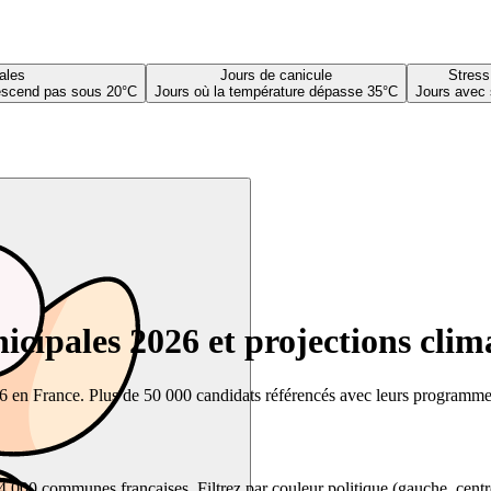
ales
Jours de canicule
Stress
descend pas sous 20°C
Jours où la température dépasse 35°C
Jours avec 
cipales 2026 et projections clim
26 en France. Plus de 50 000 candidats référencés avec leurs programmes,
00 communes françaises. Filtrez par couleur politique (gauche, centre, dr