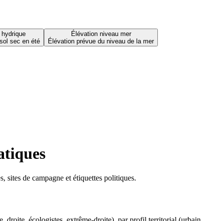
 hydrique
Élévation niveau mer
sol sec en été
Élévation prévue du niveau de la mer
atiques
 sites de campagne et étiquettes politiques.
oite, écologistes, extrême-droite), par profil territorial (urbain,