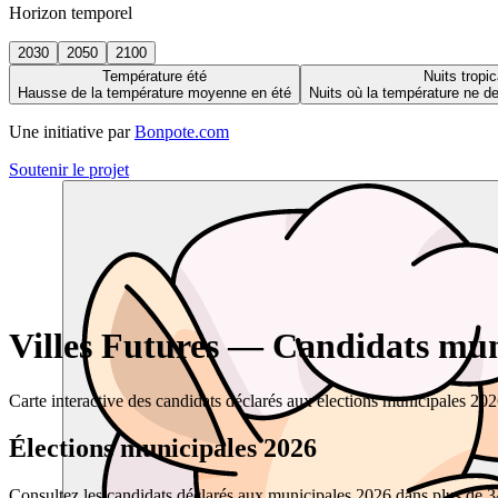
Horizon temporel
2030
2050
2100
Température été
Nuits tropic
Hausse de la température moyenne en été
Nuits où la température ne 
Une initiative par
Bonpote.com
Soutenir le projet
Villes Futures — Candidats muni
Carte interactive des candidats déclarés aux élections municipales 20
Élections municipales 2026
Consultez les candidats déclarés aux municipales 2026 dans plus de 34 0