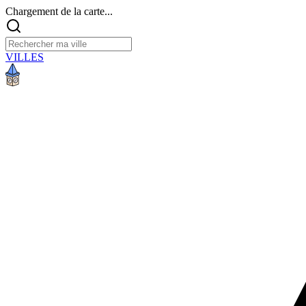
Chargement de la carte...
VILLES