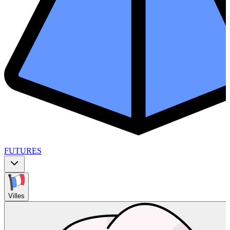
FUTURES
Villes