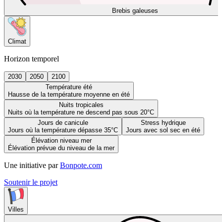
Brebis galeuses
Climat
Horizon temporel
2030
2050
2100
Température été
Hausse de la température moyenne en été
Nuits tropicales
Nuits où la température ne descend pas sous 20°C
Jours de canicule
Stress hydrique
Jours où la température dépasse 35°C
Jours avec sol sec en été
Élévation niveau mer
Élévation prévue du niveau de la mer
Une initiative par
Bonpote.com
Soutenir le projet
Villes