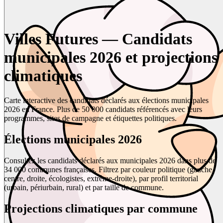
Villes Futures — Candidats
municipales 2026 et projections
climatiques
Carte interactive des candidats déclarés aux élections municipales
2026 en France. Plus de 50 000 candidats référencés avec leurs
programmes, sites de campagne et étiquettes politiques.
Élections municipales 2026
Consultez les candidats déclarés aux municipales 2026 dans plus de
34 000 communes françaises. Filtrez par couleur politique (gauche,
centre, droite, écologistes, extrême-droite), par profil territorial
(urbain, périurbain, rural) et par taille de commune.
Projections climatiques par commune