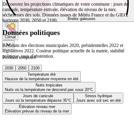
Découvrez les projections climatiques de votre commune : jours de
canicule, température estivale, élévation du niveau de la mer,
sécheresses des sols. Données issues de Météo France et du GIEC,
Brebis galeuses
horizons 2030, 2050 et 2100.
Données politiques
Climat
Résultats des élections municipales 2020, présidentielles 2022 et
législatives 2022. Couleur politique actuelle de la mairie, stabilité
politique, taux d'abstention.
Horizon temporel
2030
2050
2100
Température été
Hausse de la température moyenne en été
Nuits tropicales
Nuits où la température ne descend pas sous 20°C
Jours de canicule
Stress hydrique
Jours où la température dépasse 35°C
Jours avec sol sec en été
Élévation niveau mer
Élévation prévue du niveau de la mer