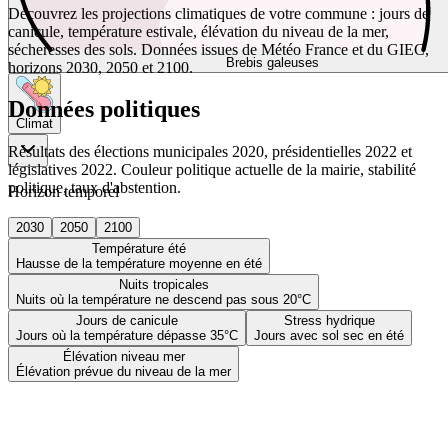
Découvrez les projections climatiques de votre commune : jours de
canicule, température estivale, élévation du niveau de la mer,
sécheresses des sols. Données issues de Météo France et du GIEC,
Brebis galeuses
horizons 2030, 2050 et 2100.
Données politiques
Climat
Résultats des élections municipales 2020, présidentielles 2022 et
législatives 2022. Couleur politique actuelle de la mairie, stabilité
politique, taux d'abstention.
Horizon temporel
2030
2050
2100
Température été
Hausse de la température moyenne en été
Nuits tropicales
Nuits où la température ne descend pas sous 20°C
Jours de canicule
Stress hydrique
Jours où la température dépasse 35°C
Jours avec sol sec en été
Élévation niveau mer
Élévation prévue du niveau de la mer