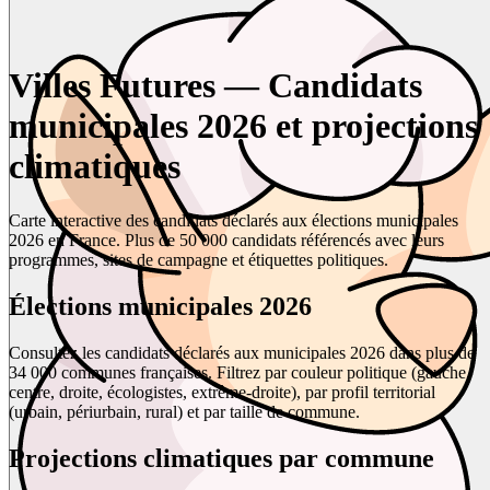
Villes Futures — Candidats
municipales 2026 et projections
climatiques
Carte interactive des candidats déclarés aux élections municipales
2026 en France. Plus de 50 000 candidats référencés avec leurs
programmes, sites de campagne et étiquettes politiques.
Élections municipales 2026
Consultez les candidats déclarés aux municipales 2026 dans plus de
34 000 communes françaises. Filtrez par couleur politique (gauche,
centre, droite, écologistes, extrême-droite), par profil territorial
(urbain, périurbain, rural) et par taille de commune.
Projections climatiques par commune