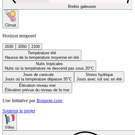
Brebis galeuses
Climat
Horizon temporel
2030
2050
2100
Température été
Hausse de la température moyenne en été
Nuits tropicales
Nuits où la température ne descend pas sous 20°C
Jours de canicule
Stress hydrique
Jours où la température dépasse 35°C
Jours avec sol sec en été
Élévation niveau mer
Élévation prévue du niveau de la mer
Une initiative par
Bonpote.com
Soutenir le projet
Villes