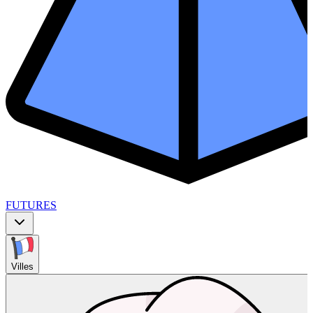
FUTURES
Villes