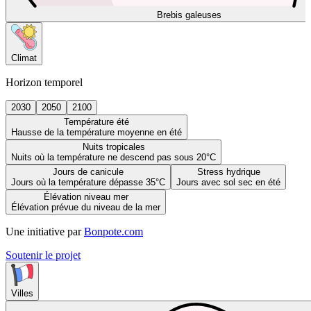
Brebis galeuses
Climat
Horizon temporel
2030
2050
2100
Température été
Hausse de la température moyenne en été
Nuits tropicales
Nuits où la température ne descend pas sous 20°C
Jours de canicule
Stress hydrique
Jours où la température dépasse 35°C
Jours avec sol sec en été
Élévation niveau mer
Élévation prévue du niveau de la mer
Une initiative par
Bonpote.com
Soutenir le projet
Villes