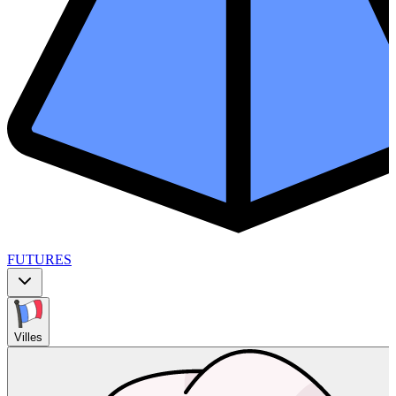
FUTURES
Villes