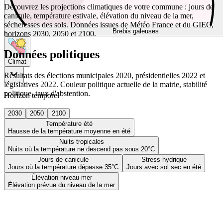
Découvrez les projections climatiques de votre commune : jours de
canicule, température estivale, élévation du niveau de la mer,
sécheresses des sols. Données issues de Météo France et du GIEC,
Brebis galeuses
horizons 2030, 2050 et 2100.
Données politiques
Climat
Résultats des élections municipales 2020, présidentielles 2022 et
législatives 2022. Couleur politique actuelle de la mairie, stabilité
politique, taux d'abstention.
Horizon temporel
2030
2050
2100
Température été
Hausse de la température moyenne en été
Nuits tropicales
Nuits où la température ne descend pas sous 20°C
Jours de canicule
Stress hydrique
Jours où la température dépasse 35°C
Jours avec sol sec en été
Élévation niveau mer
Élévation prévue du niveau de la mer