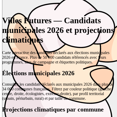
Villes Futures — Candidats
municipales 2026 et projections
climatiques
Carte interactive des candidats déclarés aux élections municipales
2026 en France. Plus de 50 000 candidats référencés avec leurs
programmes, sites de campagne et étiquettes politiques.
Élections municipales 2026
Consultez les candidats déclarés aux municipales 2026 dans plus de
34 000 communes françaises. Filtrez par couleur politique (gauche,
centre, droite, écologistes, extrême-droite), par profil territorial
(urbain, périurbain, rural) et par taille de commune.
Projections climatiques par commune