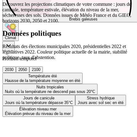
Découvrez les projections climatiques de votre commune : jours de
canicule, température estivale, élévation du niveau de la mer,
sécheresses des sols. Données issues de Météo France et du GIEC,
Brebis galeuses
horizons 2030, 2050 et 2100.
Données politiques
Climat
Résultats des élections municipales 2020, présidentielles 2022 et
législatives 2022. Couleur politique actuelle de la mairie, stabilité
politique, taux d'abstention.
Horizon temporel
2030
2050
2100
Température été
Hausse de la température moyenne en été
Nuits tropicales
Nuits où la température ne descend pas sous 20°C
Jours de canicule
Stress hydrique
Jours où la température dépasse 35°C
Jours avec sol sec en été
Élévation niveau mer
Élévation prévue du niveau de la mer