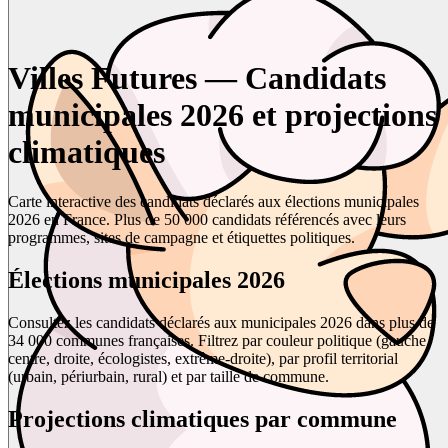
Villes Futures — Candidats
municipales 2026 et projections
climatiques
Carte interactive des candidats déclarés aux élections municipales
2026 en France. Plus de 50 000 candidats référencés avec leurs
programmes, sites de campagne et étiquettes politiques.
Élections municipales 2026
Consultez les candidats déclarés aux municipales 2026 dans plus de
34 000 communes françaises. Filtrez par couleur politique (gauche,
centre, droite, écologistes, extrême-droite), par profil territorial
(urbain, périurbain, rural) et par taille de commune.
Projections climatiques par commune