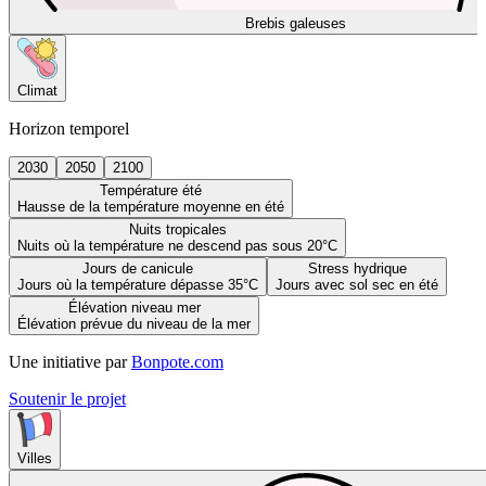
Brebis galeuses
Climat
Horizon temporel
2030
2050
2100
Température été
Hausse de la température moyenne en été
Nuits tropicales
Nuits où la température ne descend pas sous 20°C
Jours de canicule
Stress hydrique
Jours où la température dépasse 35°C
Jours avec sol sec en été
Élévation niveau mer
Élévation prévue du niveau de la mer
Une initiative par
Bonpote.com
Soutenir le projet
Villes