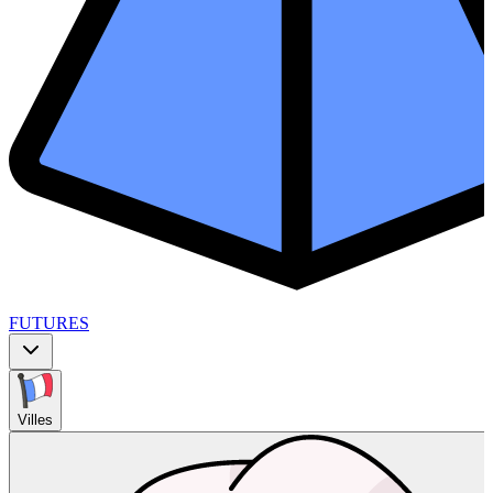
FUTURES
Villes