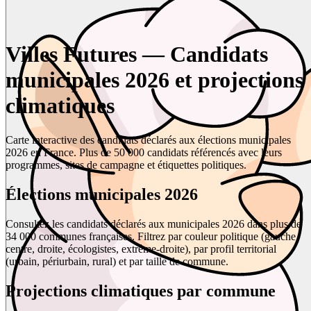
Villes Futures — Candidats
municipales 2026 et projections
climatiques
Carte interactive des candidats déclarés aux élections municipales
2026 en France. Plus de 50 000 candidats référencés avec leurs
programmes, sites de campagne et étiquettes politiques.
Élections municipales 2026
Consultez les candidats déclarés aux municipales 2026 dans plus de
34 000 communes françaises. Filtrez par couleur politique (gauche,
centre, droite, écologistes, extrême-droite), par profil territorial
(urbain, périurbain, rural) et par taille de commune.
Projections climatiques par commune