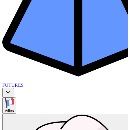
FUTURES
Villes