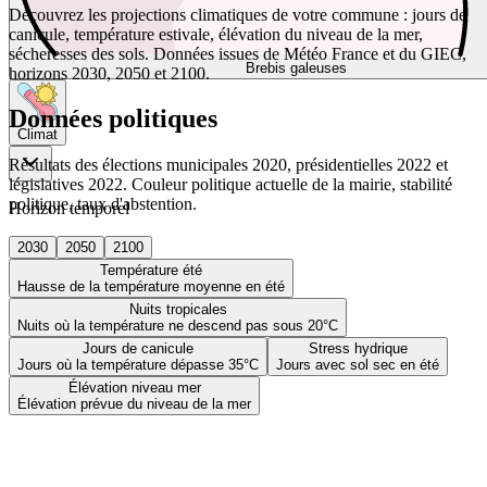
Découvrez les projections climatiques de votre commune : jours de
canicule, température estivale, élévation du niveau de la mer,
sécheresses des sols. Données issues de Météo France et du GIEC,
Brebis galeuses
horizons 2030, 2050 et 2100.
Données politiques
Climat
Résultats des élections municipales 2020, présidentielles 2022 et
législatives 2022. Couleur politique actuelle de la mairie, stabilité
politique, taux d'abstention.
Horizon temporel
2030
2050
2100
Température été
Hausse de la température moyenne en été
Nuits tropicales
Nuits où la température ne descend pas sous 20°C
Jours de canicule
Stress hydrique
Jours où la température dépasse 35°C
Jours avec sol sec en été
Élévation niveau mer
Élévation prévue du niveau de la mer