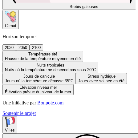
Brebis galeuses
Climat
Horizon temporel
2030
2050
2100
Température été
Hausse de la température moyenne en été
Nuits tropicales
Nuits où la température ne descend pas sous 20°C
Jours de canicule
Stress hydrique
Jours où la température dépasse 35°C
Jours avec sol sec en été
Élévation niveau mer
Élévation prévue du niveau de la mer
Une initiative par
Bonpote.com
Soutenir le projet
Villes