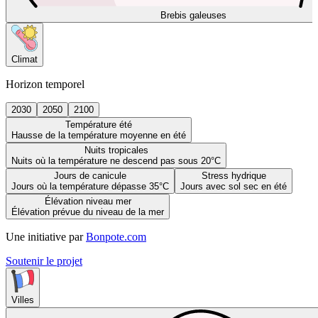
Brebis galeuses
Climat
Horizon temporel
2030
2050
2100
Température été
Hausse de la température moyenne en été
Nuits tropicales
Nuits où la température ne descend pas sous 20°C
Jours de canicule
Stress hydrique
Jours où la température dépasse 35°C
Jours avec sol sec en été
Élévation niveau mer
Élévation prévue du niveau de la mer
Une initiative par
Bonpote.com
Soutenir le projet
Villes