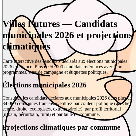
Villes Futures — Candidats
municipales 2026 et projections
climatiques
Carte interactive des candidats déclarés aux élections municipales
2026 en France. Plus de 50 000 candidats référencés avec leurs
programmes, sites de campagne et étiquettes politiques.
Élections municipales 2026
Consultez les candidats déclarés aux municipales 2026 dans plus de
34 000 communes françaises. Filtrez par couleur politique (gauche,
centre, droite, écologistes, extrême-droite), par profil territorial
(urbain, périurbain, rural) et par taille de commune.
Projections climatiques par commune