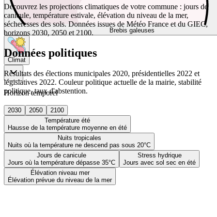
Découvrez les projections climatiques de votre commune : jours de
canicule, température estivale, élévation du niveau de la mer,
sécheresses des sols. Données issues de Météo France et du GIEC,
Brebis galeuses
horizons 2030, 2050 et 2100.
Données politiques
Climat
Résultats des élections municipales 2020, présidentielles 2022 et
législatives 2022. Couleur politique actuelle de la mairie, stabilité
politique, taux d'abstention.
Horizon temporel
2030
2050
2100
Température été
Hausse de la température moyenne en été
Nuits tropicales
Nuits où la température ne descend pas sous 20°C
Jours de canicule
Stress hydrique
Jours où la température dépasse 35°C
Jours avec sol sec en été
Élévation niveau mer
Élévation prévue du niveau de la mer