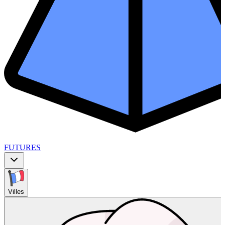
FUTURES
Villes