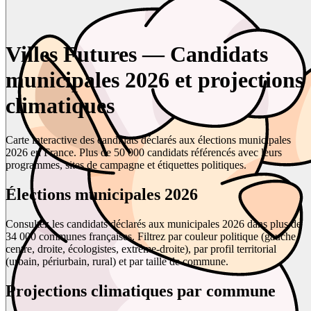
Villes Futures — Candidats
municipales 2026 et projections
climatiques
Carte interactive des candidats déclarés aux élections municipales
2026 en France. Plus de 50 000 candidats référencés avec leurs
programmes, sites de campagne et étiquettes politiques.
Élections municipales 2026
Consultez les candidats déclarés aux municipales 2026 dans plus de
34 000 communes françaises. Filtrez par couleur politique (gauche,
centre, droite, écologistes, extrême-droite), par profil territorial
(urbain, périurbain, rural) et par taille de commune.
Projections climatiques par commune