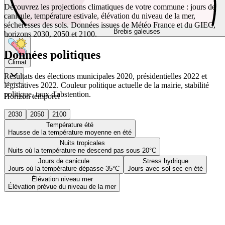
Découvrez les projections climatiques de votre commune : jours de
canicule, température estivale, élévation du niveau de la mer,
sécheresses des sols. Données issues de Météo France et du GIEC,
Brebis galeuses
horizons 2030, 2050 et 2100.
Données politiques
Climat
Résultats des élections municipales 2020, présidentielles 2022 et
législatives 2022. Couleur politique actuelle de la mairie, stabilité
politique, taux d'abstention.
Horizon temporel
2030
2050
2100
Température été
Hausse de la température moyenne en été
Nuits tropicales
Nuits où la température ne descend pas sous 20°C
Jours de canicule
Stress hydrique
Jours où la température dépasse 35°C
Jours avec sol sec en été
Élévation niveau mer
Élévation prévue du niveau de la mer