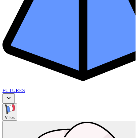
FUTURES
Villes