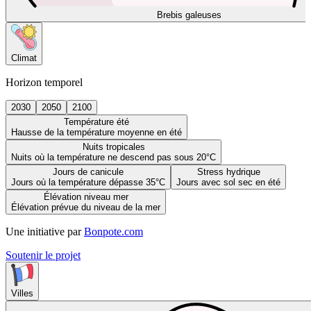
Brebis galeuses
Climat
Horizon temporel
2030
2050
2100
Température été
Hausse de la température moyenne en été
Nuits tropicales
Nuits où la température ne descend pas sous 20°C
Jours de canicule
Stress hydrique
Jours où la température dépasse 35°C
Jours avec sol sec en été
Élévation niveau mer
Élévation prévue du niveau de la mer
Une initiative par
Bonpote.com
Soutenir le projet
Villes