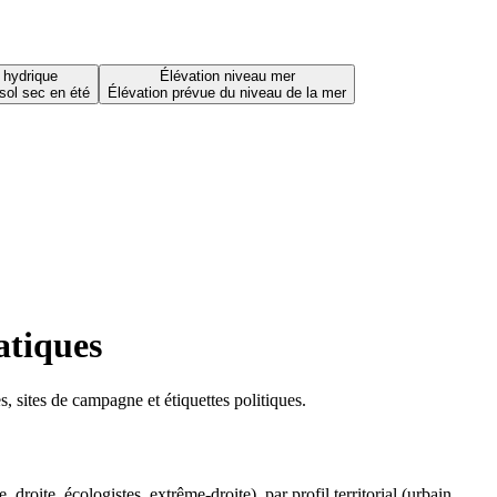
 hydrique
Élévation niveau mer
sol sec en été
Élévation prévue du niveau de la mer
atiques
 sites de campagne et étiquettes politiques.
oite, écologistes, extrême-droite), par profil territorial (urbain,