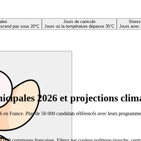
ales
Jours de canicule
Stress
descend pas sous 20°C
Jours où la température dépasse 35°C
Jours avec 
cipales 2026 et projections clim
26 en France. Plus de 50 000 candidats référencés avec leurs programmes,
00 communes françaises. Filtrez par couleur politique (gauche, centre, dr