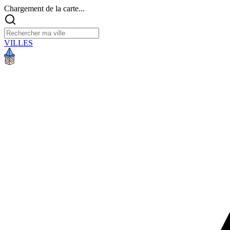
Chargement de la carte...
VILLES