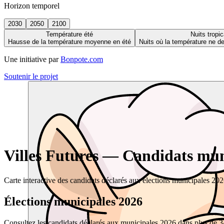
Horizon temporel
2030
2050
2100
Température été
Nuits tropic
Hausse de la température moyenne en été
Nuits où la température ne 
Une initiative par
Bonpote.com
Soutenir le projet
Villes Futures — Candidats muni
Carte interactive des candidats déclarés aux élections municipales 20
Élections municipales 2026
Consultez les candidats déclarés aux municipales 2026 dans plus de 34 0