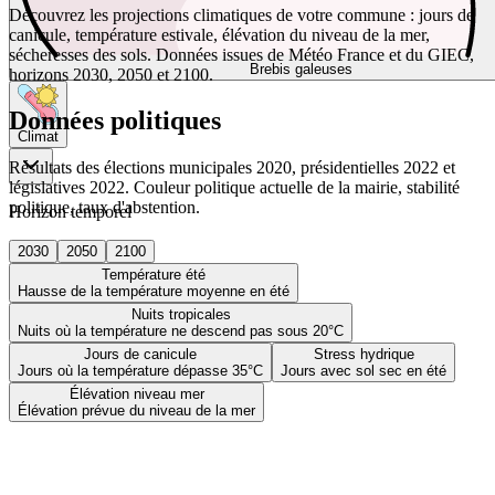
Découvrez les projections climatiques de votre commune : jours de
canicule, température estivale, élévation du niveau de la mer,
sécheresses des sols. Données issues de Météo France et du GIEC,
Brebis galeuses
horizons 2030, 2050 et 2100.
Données politiques
Climat
Résultats des élections municipales 2020, présidentielles 2022 et
législatives 2022. Couleur politique actuelle de la mairie, stabilité
politique, taux d'abstention.
Horizon temporel
2030
2050
2100
Température été
Hausse de la température moyenne en été
Nuits tropicales
Nuits où la température ne descend pas sous 20°C
Jours de canicule
Stress hydrique
Jours où la température dépasse 35°C
Jours avec sol sec en été
Élévation niveau mer
Élévation prévue du niveau de la mer