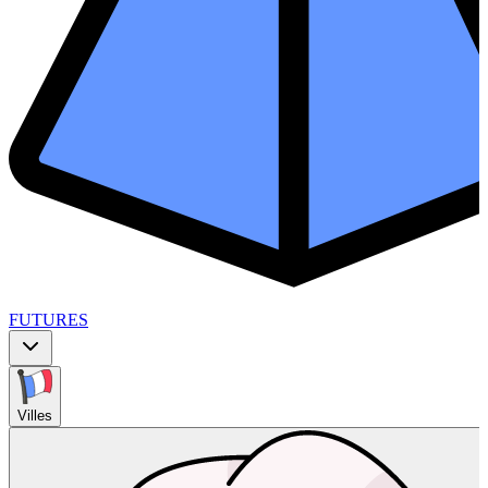
FUTURES
Villes