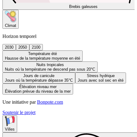
Brebis galeuses
Climat
Horizon temporel
2030
2050
2100
Température été
Hausse de la température moyenne en été
Nuits tropicales
Nuits où la température ne descend pas sous 20°C
Jours de canicule
Stress hydrique
Jours où la température dépasse 35°C
Jours avec sol sec en été
Élévation niveau mer
Élévation prévue du niveau de la mer
Une initiative par
Bonpote.com
Soutenir le projet
Villes