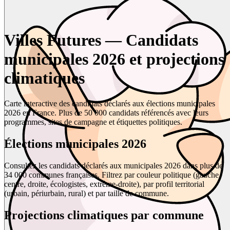
Villes Futures — Candidats
municipales 2026 et projections
climatiques
Carte interactive des candidats déclarés aux élections municipales
2026 en France. Plus de 50 000 candidats référencés avec leurs
programmes, sites de campagne et étiquettes politiques.
Élections municipales 2026
Consultez les candidats déclarés aux municipales 2026 dans plus de
34 000 communes françaises. Filtrez par couleur politique (gauche,
centre, droite, écologistes, extrême-droite), par profil territorial
(urbain, périurbain, rural) et par taille de commune.
Projections climatiques par commune