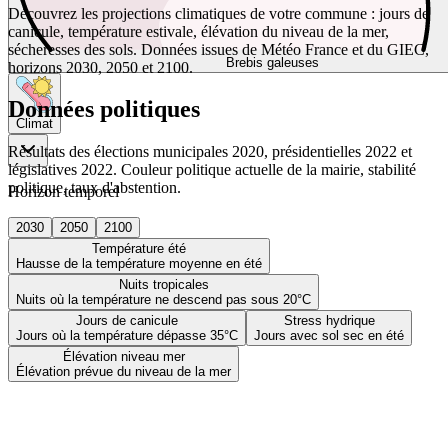
Découvrez les projections climatiques de votre commune : jours de
canicule, température estivale, élévation du niveau de la mer,
sécheresses des sols. Données issues de Météo France et du GIEC,
Brebis galeuses
horizons 2030, 2050 et 2100.
Données politiques
Climat
Résultats des élections municipales 2020, présidentielles 2022 et
législatives 2022. Couleur politique actuelle de la mairie, stabilité
politique, taux d'abstention.
Horizon temporel
2030
2050
2100
Température été
Hausse de la température moyenne en été
Nuits tropicales
Nuits où la température ne descend pas sous 20°C
Jours de canicule
Stress hydrique
Jours où la température dépasse 35°C
Jours avec sol sec en été
Élévation niveau mer
Élévation prévue du niveau de la mer