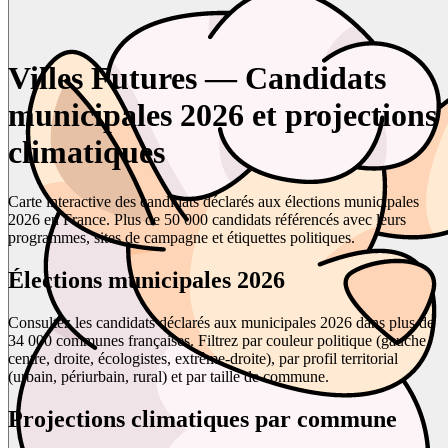
Villes Futures — Candidats
municipales 2026 et projections
climatiques
Carte interactive des candidats déclarés aux élections municipales
2026 en France. Plus de 50 000 candidats référencés avec leurs
programmes, sites de campagne et étiquettes politiques.
Élections municipales 2026
Consultez les candidats déclarés aux municipales 2026 dans plus de
34 000 communes françaises. Filtrez par couleur politique (gauche,
centre, droite, écologistes, extrême-droite), par profil territorial
(urbain, périurbain, rural) et par taille de commune.
Projections climatiques par commune