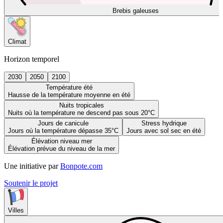
Brebis galeuses
Climat
Horizon temporel
2030
2050
2100
Température été
Hausse de la température moyenne en été
Nuits tropicales
Nuits où la température ne descend pas sous 20°C
Jours de canicule
Stress hydrique
Jours où la température dépasse 35°C
Jours avec sol sec en été
Élévation niveau mer
Élévation prévue du niveau de la mer
Une initiative par
Bonpote.com
Soutenir le projet
Villes