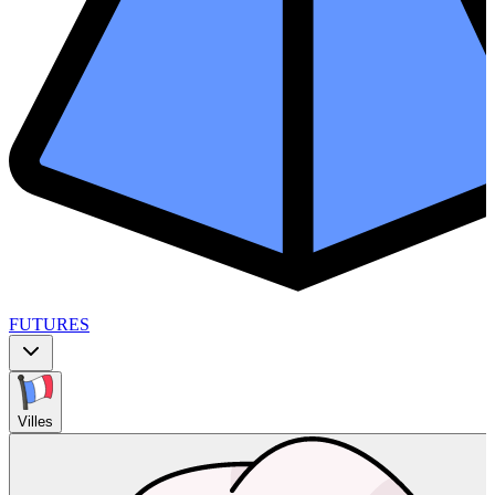
FUTURES
Villes