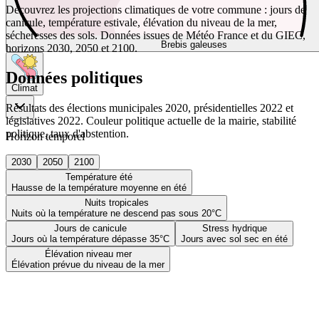
Découvrez les projections climatiques de votre commune : jours de
canicule, température estivale, élévation du niveau de la mer,
sécheresses des sols. Données issues de Météo France et du GIEC,
Brebis galeuses
horizons 2030, 2050 et 2100.
Données politiques
Climat
Résultats des élections municipales 2020, présidentielles 2022 et
législatives 2022. Couleur politique actuelle de la mairie, stabilité
politique, taux d'abstention.
Horizon temporel
2030
2050
2100
Température été
Hausse de la température moyenne en été
Nuits tropicales
Nuits où la température ne descend pas sous 20°C
Jours de canicule
Stress hydrique
Jours où la température dépasse 35°C
Jours avec sol sec en été
Élévation niveau mer
Élévation prévue du niveau de la mer