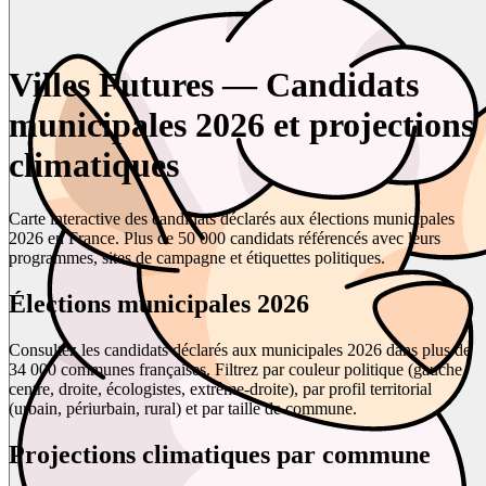
Villes Futures — Candidats
municipales 2026 et projections
climatiques
Carte interactive des candidats déclarés aux élections municipales
2026 en France. Plus de 50 000 candidats référencés avec leurs
programmes, sites de campagne et étiquettes politiques.
Élections municipales 2026
Consultez les candidats déclarés aux municipales 2026 dans plus de
34 000 communes françaises. Filtrez par couleur politique (gauche,
centre, droite, écologistes, extrême-droite), par profil territorial
(urbain, périurbain, rural) et par taille de commune.
Projections climatiques par commune