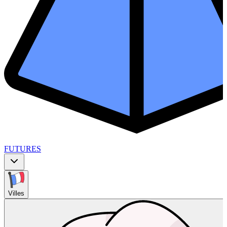
FUTURES
Villes