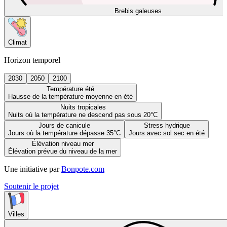
Brebis galeuses
Climat
Horizon temporel
2030
2050
2100
Température été
Hausse de la température moyenne en été
Nuits tropicales
Nuits où la température ne descend pas sous 20°C
Jours de canicule
Stress hydrique
Jours où la température dépasse 35°C
Jours avec sol sec en été
Élévation niveau mer
Élévation prévue du niveau de la mer
Une initiative par
Bonpote.com
Soutenir le projet
Villes