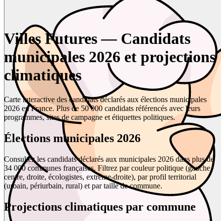
Villes Futures — Candidats
municipales 2026 et projections
climatiques
Carte interactive des candidats déclarés aux élections municipales
2026 en France. Plus de 50 000 candidats référencés avec leurs
programmes, sites de campagne et étiquettes politiques.
Élections municipales 2026
Consultez les candidats déclarés aux municipales 2026 dans plus de
34 000 communes françaises. Filtrez par couleur politique (gauche,
centre, droite, écologistes, extrême-droite), par profil territorial
(urbain, périurbain, rural) et par taille de commune.
Projections climatiques par commune