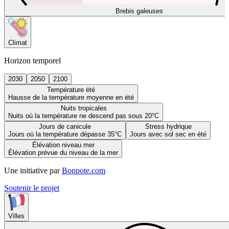
Brebis galeuses
Climat
Horizon temporel
2030
2050
2100
Température été
Hausse de la température moyenne en été
Nuits tropicales
Nuits où la température ne descend pas sous 20°C
Jours de canicule
Stress hydrique
Jours où la température dépasse 35°C
Jours avec sol sec en été
Élévation niveau mer
Élévation prévue du niveau de la mer
Une initiative par
Bonpote.com
Soutenir le projet
Villes