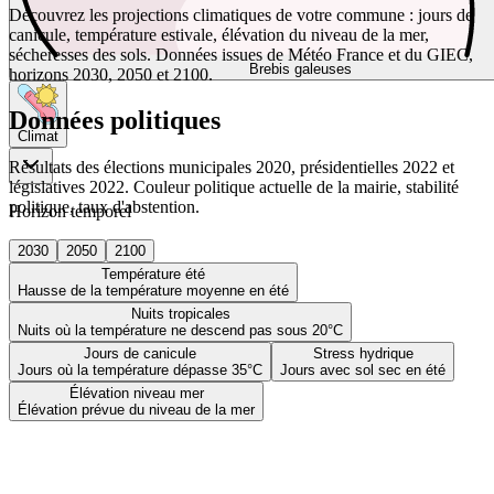
Découvrez les projections climatiques de votre commune : jours de
canicule, température estivale, élévation du niveau de la mer,
sécheresses des sols. Données issues de Météo France et du GIEC,
Brebis galeuses
horizons 2030, 2050 et 2100.
Données politiques
Climat
Résultats des élections municipales 2020, présidentielles 2022 et
législatives 2022. Couleur politique actuelle de la mairie, stabilité
politique, taux d'abstention.
Horizon temporel
2030
2050
2100
Température été
Hausse de la température moyenne en été
Nuits tropicales
Nuits où la température ne descend pas sous 20°C
Jours de canicule
Stress hydrique
Jours où la température dépasse 35°C
Jours avec sol sec en été
Élévation niveau mer
Élévation prévue du niveau de la mer