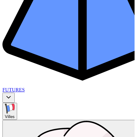
FUTURES
Villes